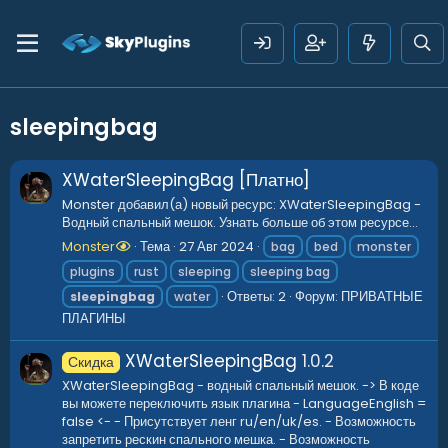
sleepingbag
XWaterSleepingBag [Платно]
Monster добавил(а) новый ресурс: XWaterSleepingBag -
Водный спальный мешок. Узнать больше об этом ресурсе...
Monster
Тема
27 Авг 2024
bag
bed
monster
plugins
rust
sleeping
sleeping bag
Ответы: 2
Форум:
ПРИВАТНЫЕ
sleepingbag
water
ПЛАГИНЫ
XWaterSleepingBag
1.0.2
Скидка
XWaterSleepingBag - водный спальный мешок. -> В коде
вы можете переключить язык плагина - LanguageEnglish =
false <- - Присутствует ленг ru/en/uk/es. - Возможность
запретить рескин спального мешка. - Возможность