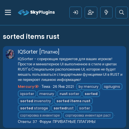
sorted items rust
IQSorter [Платно]
IQSorter - сорировщик предметов для ваших игроков!
Простое и миниатюрное UI выполненное в стиле и цветах
RUST'a Специальное расположение UI, которое не будет
мешать пользоваться стандартными функциями UI в RUST и
не перекроет лишнюю информацию!
Mercury
Тема
26 Янв 2021
by mercury
iqplugins
iqsorter
mercury
rust
sorter
sorted
sorted
invenotry
sorted
items
rust
sorted
storage
sorted
rust
sorter
сортировка в инвентаре
сортировка инвентаря раст
Ответы: 37
Форум:
ПРИВАТНЫЕ ПЛАГИНЫ