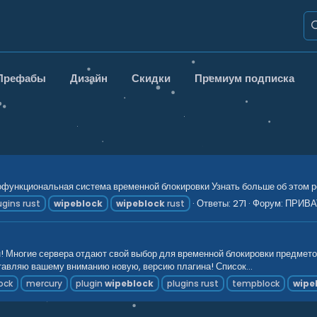
Префабы
Дизайн
Скидки
Премиум подписка
функциональная система временной блокировки Узнать больше об этом ре
Ответы: 271
Форум:
ПРИВА
ugins rust
wipeblock
wipeblock
rust
 Многие сервера отдают свой выбор для временной блокировки предмето
тавляю вашему вниманию новую, версию плагина! Список...
ock
mercury
plugin
wipeblock
plugins rust
tempblock
wipe