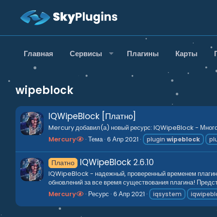
Главная
Сервисы
Плагины
Карты
wipeblock
IQWipeBlock [Платно]
Mercury добавил(а) новый ресурс: IQWipeBlock - Много
Mercury
Тема
6 Апр 2021
plugin
wipeblock
pl
IQWipeBlock
2.6.10
Платно
IQWipeBlock - надежный, проверенный временем плагин!
обновлений за все время существования плагина! Предс
Mercury
Ресурс
6 Апр 2021
iqsystem
iqwipebl