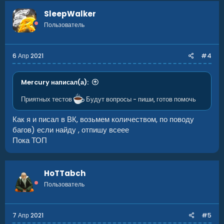
SleepWalker
Пользователь
6 Апр 2021
#4
Mercury написал(а):
Приятных тестов
Будут вопросы - пиши, готов помочь
Как я и писал в ВК, возьмем количеством, по поводу
багов) если найду , отпишу всеее
Пока ТОП
HoTTabch
Пользователь
7 Апр 2021
#5