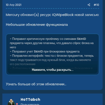
10 Апр 2021
#10
Mercury обновил(а) ресурс
IQWipeBlock
новой записью:
Небольшое обновление функционала
- Поправил критическую проблему со сменами SkinID
предмета через другие плагины, что давало сброс блока на
него
- Поправил учет SkinID при блокировке предмета
- Поправлен интерфейс текста с блоком предметов, теперь
текст подстраивается под нужный блок, когда вы меняете
его расположение
- Добавлены вариации отображения времени блокировки в
Нажмите, чтобы раскрыть...
UI (В течении прогресса или отображать все сразу
(Настраивается в конфигурации))
Узнать больше об этом обновлении...
HoTTabch
Пользователь