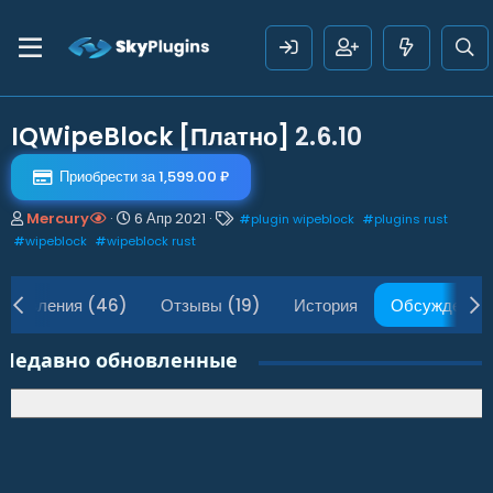
IQWipeBlock [Платно]
2.6.10
Приобрести за 1,599.00 ₽
А
Д
Т
Mercury
6 Апр 2021
#
plugin wipeblock
#
plugins rust
в
а
е
#
wipeblock
#
wipeblock rust
т
т
г
о
а
и
р
н
бновления (46)
Отзывы (19)
История
Обсуждение
т
а
е
ч
м
а
Недавно обновленные
ы
л
а