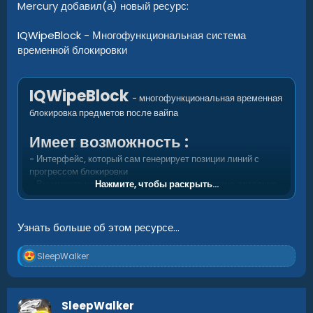
Mercury добавил(а) новый ресурс:
IQWipeBlock
- Многофункциональная система
временной блокировки
IQWipeBlock
- многофункциональная временная
блокировка предметов после вайпа
Имеет возможность :
- Интерфейс, который сам генерирует позиции линий с
прогрессом блокировки
- Вы можете настраивать блокировку абсолютно детально
Нажмите, чтобы раскрыть...
- Вариации блокировок дополнительных предметов для
основного предмета ( патронов или модулей ), вы можете
включить разблокировку дополнительных предметов во
Узнать больше об этом ресурсе...
время разблокировки основного или после его
разблокировки
Р
SleepWalker
- Поддержка...
е
а
к
ц
SleepWalker
и