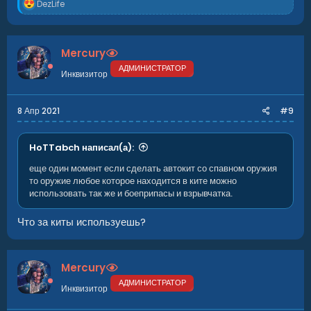
Р
DezLife
е
а
к
ц
Mercury
и
и
АДМИНИСТРАТОР
Инквизитор
:
8 Апр 2021
#9
HoTTabch написал(а):
еще один момент если сделать автокит со спавном оружия
то оружие любое которое находится в ките можно
использовать так же и боеприпасы и взрывчатка.
Что за киты используешь?
Mercury
АДМИНИСТРАТОР
Инквизитор