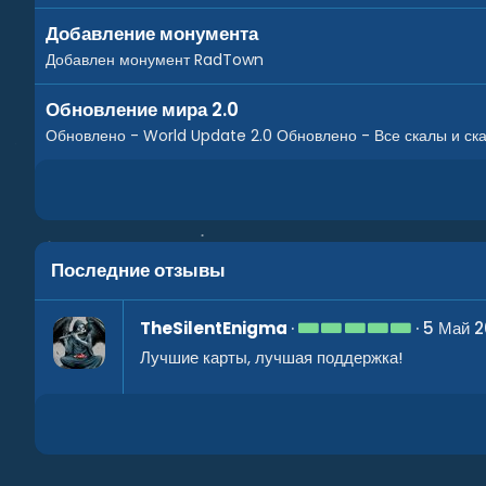
Добавление монумента
Добавлен монумент RadTown
Обновление мира 2.0
Обновлено - World Update 2.0 Обновлено - Все скалы и ск
Последние отзывы
5
TheSilentEnigma
5 Май 
.
Лучшие карты, лучшая поддержка!
0
0
з
в
ё
з
д