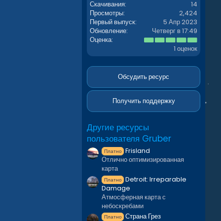
Скачивания
14
Просмотры
2,424
Первый выпуск
5 Апр 2023
Обновление
Четверг в 17:49
5
Оценка
.
1 оценок
0
0
з
в
Обсудить ресурс
ё
з
д
Получить поддержку
Другие ресурсы
пользователя Gruber
Frisland
Платно
Отлично оптимизированная
карта
Detroit: Irreparable
Платно
Damage
Атмосферная карта с
небоскребами
Страна Грез
Платно