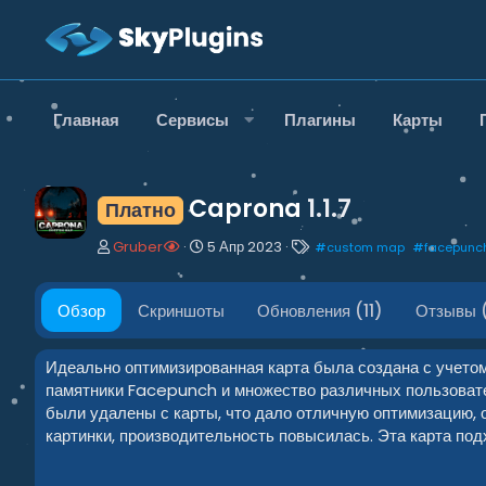
Главная
Сервисы
Плагины
Карты
Caprona
1.1.7
Платно
А
Д
Т
Gruber
5 Апр 2023
#
custom map
#
facepunc
в
а
е
т
т
г
о
а
и
Обзор
Скриншоты
Обновления (11)
Отзывы (
р
с
о
з
Идеально оптимизированная карта была создана с учетом
д
памятники Facepunch и множество различных пользоват
а
были удалены с карты, что дало отличную оптимизацию, о
н
картинки, производительность повысилась. Эта карта по
и
я