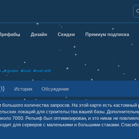
Префабы
Дизайн
Скидки
Премиум подписка
h
#
gruber
#
rust
#
rust edit
1)
История
Обсуждение
 большого количества запросов. На этой карте есть кастомный
ельских локаций для строительства вашей базы. Дополнительн
коло 7000. Рельеф был оптимизирован, и это никак не повлияло
дходит для серверов с маленькими и большими стаками. Спасибо