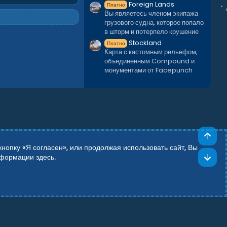
Foreign Lands
Платно
Вы являетесь членом экипажа
грузового судна, которое попало
в шторм и потерпело крушение
Stockland
Платно
Карта с кастомным рельефом,
объединенным Compound и
монументами от Facepunch
Све
опку «Я согласен», или продолжая использовать сайт, Вы
Сни
информации
здесь
.
Add-ons by TeslaCloud ☁️
Theming with
by:
DohTheme