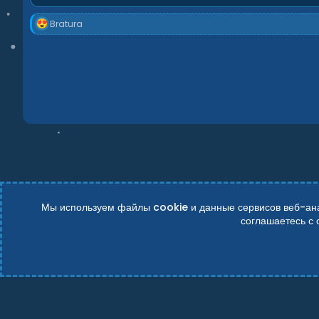
Р
Bratura
е
а
к
ц
и
и
:
Мы используем файлы cookie и данные сервисов веб-анал
соглашаетесь с
Russian (RU)
Условия и правила
Политика конфиденциально