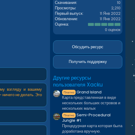
Скачивания
10
Просмотры
2,210
Первый выпуск
11 Янв 2022
Обновление
11 Янв 2022
0
Оценка
.
0 оценок
0
0
з
в
Обсудить ресурс
ё
з
д
Получить поддержку
Другие ресурсы
пользователя Xacku
ему взгляду и вашему
Grand Island
Платно
 ничего не делать. Это
Карта представленная в виде
нескольких больших островов и
нескольких малых
Semi-Procedural
Платно
Jungle #1
Процедурная карта которая была
доработана вручную.