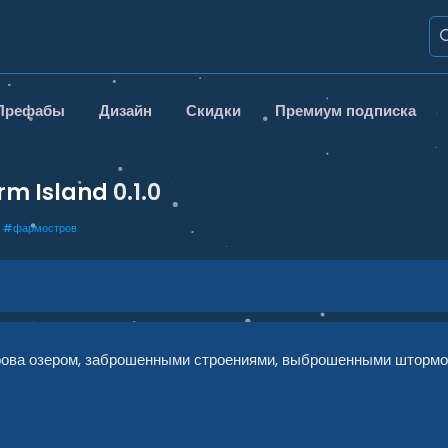
Префабы
Дизайн
Скидки
Премиум подписка
arm Island
0.1.0
#
фармостров
трова озером, заброшенными строениями, выброшенными штормо