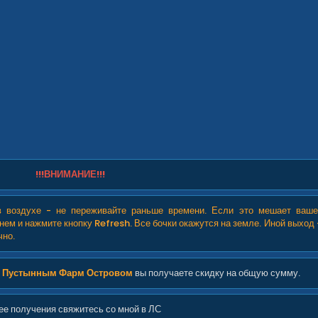
!!!ВНИМАНИЕ!!!
 в воздухе - не переживайте раньше времени. Если это мешает ваш
нем и нажмите кнопку Refresh. Все бочки окажутся на земле. Иной выход -
чно.
с
Пустынным Фарм Островом
вы получаете скидку на общую сумму.​
ее получения свяжитесь со мной в ЛС​