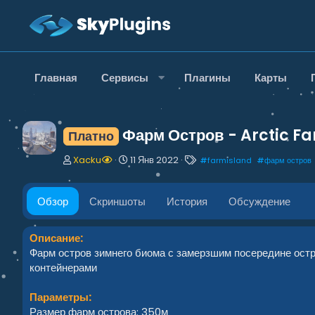
Главная
Сервисы
Плагины
Карты
Фарм Остров - Arctic F
Платно
А
Д
Т
Xacku
11 Янв 2022
#
farmisland
#
фарм остров
в
а
е
т
т
г
о
а
и
Обзор
Скриншоты
История
Обсуждение
р
с
о
з
Описание:
д
Фарм остров зимнего биома с замерзшим посередине ос
а
контейнерами
н
и
Параметры:
я
Размер фарм острова: 350м