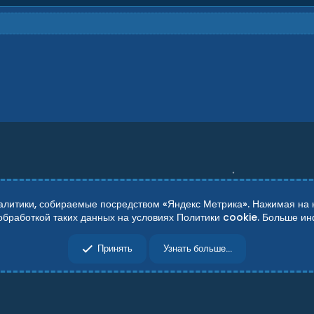
итики, собираемые посредством «Яндекс Метрика». Нажимая на кн
 обработкой таких данных на условиях Политики cookie. Больше 
сти
Справка
Главная
R
Принять
Узнать больше...
S
S