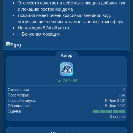
Это место сочетает в себе как локацию добычи, так
и локацию постройки дома.
Локация имеет очень красивый внешний вид,
потрясающие пещеры и, самое главное, атмосферу.
На локации 874 объекта.
+ Бонусная локация
Автор
flouONEs
Скачивания
2
Просмотры
1,768
Первый выпуск
5 Июн 2021
Обновление
5 Июн 2021
0
Оценка
.
0 оценок
0
0
з