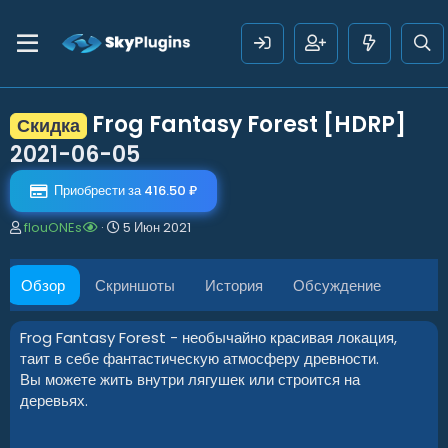
Frog Fantasy Forest [HDRP]
Скидка
2021-06-05
Приобрести за 416.50 ₽
А
Д
flouONEs
5 Июн 2021
в
а
т
т
о
а
Обзор
Скриншоты
История
Обсуждение
р
с
о
з
Frog Fantasy Forest - необычайно красивая локация,
д
таит в себе фантастическую атмосферу древности.
а
Вы можете жить внутри лягушек или строится на
н
деревьях.
и
я