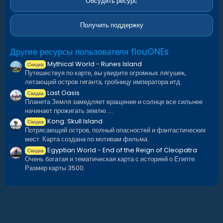
в
Обсудить ресурс
ё
з
д
Получить поддержку
Другие ресурсы пользователя flouONEs
Mythical World - Runes Island
Скидка
Путешествуя по карте, вы увидите огромных лягушек,
летающий остров гиганта, гробницу императора итд.
Last Oasis
Скидка
Планета Земля замедляет вращение и солнце все сильнее
начинает прожигать землю.....
Kong: Skull Island
Скидка
Потрясающий остров, полный опасностей и фантастических
мест. Карта создана по мотивам фильма.
Egyptian World - End of the Reign of Cleopatra
Скидка
Очень богатая и тематическая карта с историей о Египте.
Размер карты 3500.