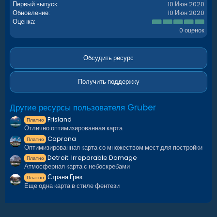
Первый выпуск
10 Июн 2020
Обновление
10 Июн 2020
0
Оценка
.
0 оценок
0
0
з
в
Обсудить ресурс
ё
з
д
Получить поддержку
Другие ресурсы пользователя Gruber
Frisland
Платно
Отлично оптимизированная карта
Caprona
Платно
Оптимизированная карта со множеством мест для постройки
Detroit: Irreparable Damage
Платно
Атмосферная карта с небоскребами
Страна Грез
Платно
Еще одна карта в стиле фентези