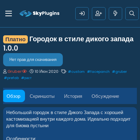
Городок в стиле дикого запада
Платно
1.0.0
Нет прав для скачивания
А
Д
Т
Gruber
10 Июн 2020
#
custom
#
facepanch
#
gruber
в
а
е
#
prefab
#
раст
т
т
г
о
а
и
р
с
Обзор
Скриншоты
История
Обсуждение
о
з
д
Небольшой городок в стиле Дикого Запада с хорошей
а
кастомизацией внутри каждого дома. Идеально подходит
н
для биома пустыни
и
я
Особенности: