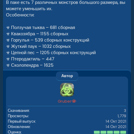
В паке есть 7 различных монстров большого размера, вы
можете уменьшить их.
Особенности:
☣ Ползучая тыква – 681 сборная
☣ Квакозябра – 1155 сборных
☣ Горгулья – 539 сборных конструкций
☣ Жуткий паук – 1032 сборных
☣ Цепной пес – 1205 сборных конструкций
☣ Птеродактиль – 447
☣ Сколопендра – 1625
Автор
Gruber
Скачивания
3
Просмотры
1,779
Первый выпуск
14 Окт 2021
Обновление
14 Окт 2021
5
Оценка