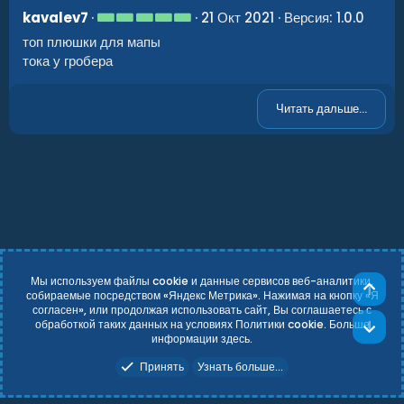
5
kavalev7
21 Окт 2021
Версия: 1.0.0
.
топ плюшки для мапы
0
0
тока у гробера
з
в
ё
Читать дальше...
з
д
Мы используем файлы cookie и данные сервисов веб-аналитики,
Све
собираемые посредством «Яндекс Метрика». Нажимая на кнопку «Я
согласен», или продолжая использовать сайт, Вы соглашаетесь с
Russian (RU)
Условия и правила
обработкой таких данных на условиях Политики cookie. Больше
Сни
Политика конфиденциальности
Справка
Главная
R
информации
здесь
.
S
Add-ons by TeslaCloud ☁️
S
Принять
Узнать больше...
Theming with
by:
DohTheme