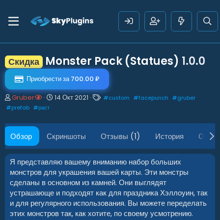
Monster Pack (Statues)
1.0.0
Скидка
Приобрести за 700.00 ₽
А
Д
Т
Gruber
14 Окт 2021
#
custom
#
facepunch
#
gruber
в
а
е
#
prefab
#
раст
т
т
г
о
а
и
р
с
Обзор
Скриншоты
Отзывы (1)
История
Обсуж
о
з
д
Я представляю вашему вниманию набор больших
а
монстров для украшения вашей карты. Эти монстры
н
сделаны в основном из камней. Они выглядят
и
устрашающе и подходят как для праздника Хэллоуин, так
я
и для регулярного использования. Вы можете переделать
этих монстров так, как хотите, по своему усмотрению.