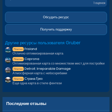
.
1 оценок
0
0
з
в
Обсудить ресурс
ё
з
д
Получить поддержку
Другие ресурсы пользователя Gruber
Frisland
Платно
Отлично оптимизированная карта
Caprona
Платно
Оптимизированная карта со множеством мест для постройки
Detroit: Irreparable Damage
Платно
Атмосферная карта с небоскребами
Страна Грез
Платно
Еще одна карта в стиле фентези
Последние отзывы