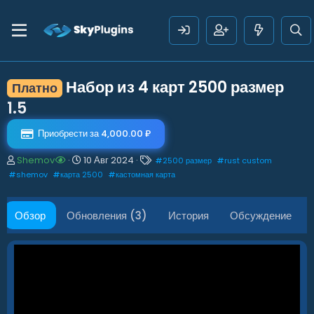
Набор из 4 карт 2500 размер
Платно
1.5
Приобрести за 4,000.00 ₽
А
Д
Т
Shemov
10 Авг 2024
#
2500 размер
#
rust custom
в
а
е
#
shemov
#
карта 2500
#
кастомная карта
т
т
г
о
а
и
р
с
Обзор
Обновления (3)
История
Обсуждение
о
з
д
а
н
и
я