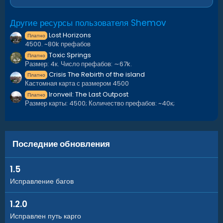
Large fishing village;
Oxum`s Gas Station;
Другие ресурсы пользователя Shemov
Abandoned supermarket;
Fishing villages;
Lost Horizons
Платно
Lighthouses;
4500. ~80k префабов
Satellite Dish;
Toxic Springs
Платно
Размер: 4к. Число префабов: ∼67k.
Nuclear Missile Silo;
Crisis The Rebirth of the island
Water Treatment Plant;
Платно
Кастомная карта с размером 4500
Train Yard;
Ironveil: The Last Outpost
Giant Excavator Pit;
Платно
Размер карты: 4500; Количество префабов: ~40к;
Underwater laboratory;
Ranch;
Underground railway;
Quarries(HQM,Stone, Sulfur);
Последние обновления
Large oilrig;
Oilrig.
1.5
Для корректной работы требуется установка плагина
Исправление багов
https://github.com/k1lly0u/Oxide.Ext.RustEdit
По всем вопросам писать в ВК
1.2.0
https://vk.com/g.shemov
/ DS ( shemov ) / ЛС на
Исправлен путь карго
площадке