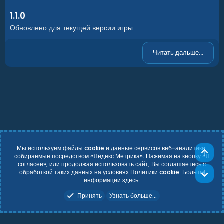
Пароль для редактирования карты приложен в файле
1.1.0
с картой.
Обновлено для текущей версии игры
Читать дальше...
Мы используем файлы cookie и данные сервисов веб-аналитики,
Све
собираемые посредством «Яндекс Метрика». Нажимая на кнопку «Я
согласен», или продолжая использовать сайт, Вы соглашаетесь с
Russian (RU)
Условия и правила
обработкой таких данных на условиях Политики cookie. Больше
Сни
Политика конфиденциальности
Справка
Главная
R
информации
здесь
.
S
Add-ons by TeslaCloud ☁️
S
Принять
Узнать больше...
Theming with
by:
DohTheme