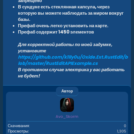
запрещено
В сундуке есть стеклянная капсула, через
которую вы можете наблюдать за миром вокруг
базы.
Префаб очень легко установить на карте.
Префаб содержит 1450 элементов
Для корректной работы по моей задумке,
установите
https://github.com/k1lly0u/Oxide.Ext.RustEdit/b
lob/master/RustEditAPIExample.cs
В противном случае электрика у вас работать
не будет!
Автор
Avo_Skorm
Скачивания
0
Просмотры
1,305