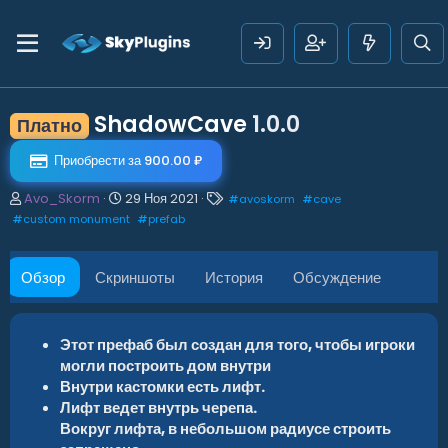
ShadowCave
1.0.0
Платно
Приобрести за 900.00 ₽
А
Д
Т
Avo_Skorm
29 Ноя 2021
#
avoskorm
#
cave
в
а
е
#
custom monument
#
prefab
т
т
г
о
а
и
р
с
Обзор
Скриншоты
История
Обсуждение
о
з
д
а
Этот префаб был создан для того, чтобы игроки
н
могли построить дом внутри
и
Внутри кастомки есть лифт.
я
Лифт ведет внутрь черепа.
Вокруг лифта, в небольшом радиусе строить