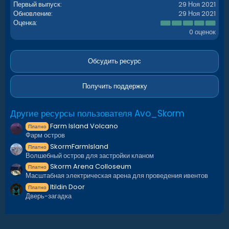
Первый выпуск
29 Ноя 2021
Обновление
29 Ноя 2021
0
Оценка
.
0 оценок
0
0
з
в
Обсудить ресурс
ё
з
д
Получить поддержку
Другие ресурсы пользователя Avo_Skorm
Farm Island Volcano
Платно
Фарм остров
SkormFarmIsland
Платно
Волшебный остров для застройки кланом
Skorm Arena Colloseum
Платно
Масштабная электрическая арена для проведения ивентов
Itildin Door
Платно
Дверь-загадка