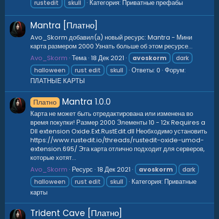
Категория:
Приватные префабы
rustedit
skull
Mantra [Платно]
Avo_Skorm добавил(а) новый ресурс: Mantra - Мини
карта размером 2000 Узнать больше об этом ресурсе...
Avo_Skorm
Тема
18 Дек 2021
avoskorm
dark
Ответы: 0
Форум:
halloween
rust edit
skull
ПЛАТНЫЕ КАРТЫ
Mantra
1.0.0
Платно
Карта не может быть отредактирована или изменена во
время покупки! Размер 2000 Элементы 10 - 12к Requires a
Dll extension Oxide.Ext.RustEdit.dll Необходимо установить
https://www.rustedit.io/threads/rustedit-oxide-umod-
extension.695/ Эта карта отлично подходит для серверов,
которые хотят...
Avo_Skorm
Ресурс
18 Дек 2021
avoskorm
dark
Категория:
Приватные
halloween
rust edit
skull
карты
Trident Cave [Платно]