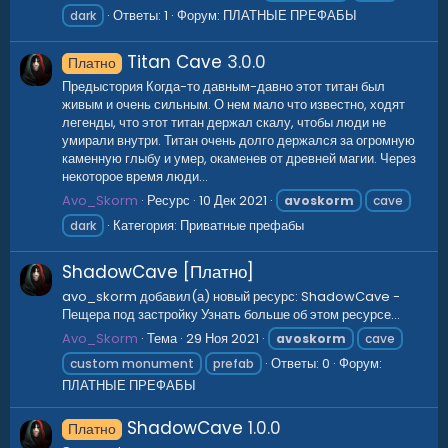
Ответы: 1
Форум:
ПЛАТНЫЕ ПРЕФАБЫ
dark
Titan Cave
3.0.0
Платно
Предыстория Когда-то давным-давно этот титан был
живым и очень сильным. О нем мало что известно, ходят
легенды, что этот титан держал скалу, чтобы люди не
умирали внутри. Титан очень долго держался за огромную
каменную глыбу и умер, окаменев от древней магии. Через
некоторое время люди...
Avo_Skorm
Ресурс
10 Дек 2021
avoskorm
cave
Категория:
Приватные префабы
dark
ShadowCave [Платно]
avo_skorm добавил(а) новый ресурс: ShadowCave -
Пещера под застройку Узнать больше об этом ресурсе...
Avo_Skorm
Тема
29 Ноя 2021
avoskorm
cave
Ответы: 0
Форум:
custom monument
prefab
ПЛАТНЫЕ ПРЕФАБЫ
ShadowCave
1.0.0
Платно