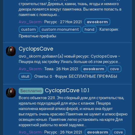
строительства! Деревья, камни, ткань, ягоды и немного
декора появятся вокруг памятника. Вы можете попасть в
памятник с помощью...
Avo_Skorm
Ресурс
27 Ноя 2021
avoskorm
Категория:
custom
custom monument
hand
Приватные префабы
CyclopsCave
avo_skorm добавил(а) новый ресурс: CyclopsCave -
Пещера под застройку Узнать больше об этом ресурсе...
Avo_Skorm
Тема
26 Ноя 2021
avoskorm
cave
Ответы: 0
Форум:
БЕСПЛАТНЫЕ ПРЕФАБЫ
skull
CyclopsCave
1.0.1
Бесплатно
Всего объектов 2211. Это сборный дом для строительства,
идеально подходящий для игры с кланом. Пещера
наполнена мрачной атмосферой, и ночью она будет
выглядеть очень красиво Памятник не шумит и атмосферно
освещен ночью. Памятник легко установить на карте Для
корректной работы по моей задумке...
Avo_Skorm
Ресурс
26 Ноя 2021
avoskorm
cave