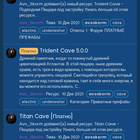
Avo_Skorm добавил(а) новый ресурс: Trident Cave -
Подводная Пещера под застройку Узнать больше об этом
ресурсе...
Avo_Skorm
Тема
10 Дек 2021
avoskorm
cave
Ответы: 1
Форум:
ПЛАТНЫЕ
electric
underwater
ПРЕФАБЫ
Trident Cave
5.0.0
Платно
Древний памятник, когда-то покинутый древней
цивилизацией Атлантов. В этой пещере, ныне древнем
храме, есть трон в виде кракена, с помощью которого вы
можете управлять пещерой. Светящийся трезубец, который
находится над головой кракена, таит в себе много энергии, и
вы можете его использовать. С...
Avo_Skorm
Ресурс
10 Дек 2021
avoskorm
cave
Категория:
Приватные префабы
electric
underwater
Titan Cave [Платно]
Avo_Skorm добавил(а) новый ресурс: Titan Cave -
Пещера под застройку Узнать больше об этом ресурсе...
Avo_Skorm
Тема
10 Дек 2021
avoskorm
cave