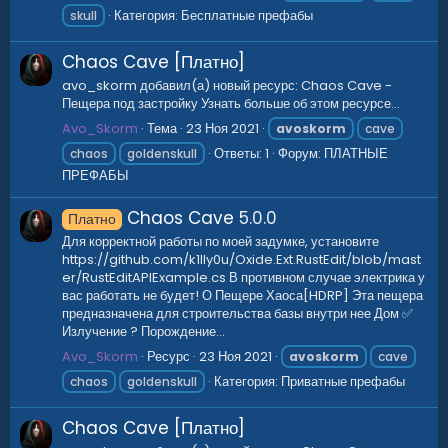
Категория:
Бесплатные префабы
skull
Chaos Cave [Платно]
avo_skorm добавил(а) новый ресурс: Chaos Cave -
Пещера под застройку Узнать больше об этом ресурсе...
Avo_Skorm
Тема
23 Ноя 2021
avoskorm
cave
Ответы: 1
Форум:
ПЛАТНЫЕ
chaos
goldenskull
ПРЕФАБЫ
Chaos Cave
5.0.0
Платно
Для корректной работы по моей задумке, установите
https://github.com/k1lly0u/Oxide.Ext.RustEdit/blob/mast
er/RustEditAPIExample.cs В противном случае электрика у
вас работать не будет! О Пещере Хаоса[HDRP] Эта пещера
предназначена для строительства базы внутри нее Дом ✅
Излучение ? Порождение...
Avo_Skorm
Ресурс
23 Ноя 2021
avoskorm
cave
Категория:
Приватные префабы
chaos
goldenskull
Chaos Cave [Платно]