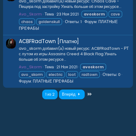
avo_skorm добавил(а) новый ресурс: Chaos Cave -
Пещера под застройку Узнать больше об этом ресурсе...
Avo_Skorm
Тема
23 Ноя 2021
avoskorm
cave
Ответы: 1
Форум:
ПЛАТНЫЕ
chaos
goldenskull
ПРЕФАБЫ
ACBFRadTown [Платно]
avo_skorm добавил(а) новый ресурс: ACBFRadTown - РТ
с лутом из игры Assasins Creed 4 Black Flag Узнать
больше об этом ресурсе...
Avo_Skorm
Тема
21 Ноя 2021
avoskorm
Ответы: 0
avo_skorm
electric
loot
radtown
Форум:
ПЛАТНЫЕ ПРЕФАБЫ
Последний
1 из 2
Вперёд