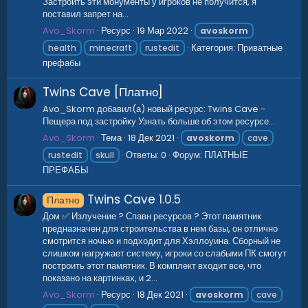
Застроить эти монументы у игроков не получится, я
поставил запрет на...
Avo_Skorm
Ресурс
19 Мар 2022
avoskorm
Категория:
Приватные
health
minecraft
rustedit
префабы
Twins Cave [Платно]
Avo_Skorm добавил(а) новый ресурс: Twins Cave -
Пещера под застройку Узнать больше об этом ресурсе...
Avo_Skorm
Тема
18 Дек 2021
avoskorm
cave
Ответы: 0
Форум:
ПЛАТНЫЕ
rustedit
skull
ПРЕФАБЫ
Twins Cave
1.0.5
Платно
Дом ✅ Излучение ? Спавн ресурсов ? Этот памятник
предназначен для строительства в нем базы, он отлично
смотрится ночью и подходит для Хэллоуина. Сборный не
слишком нагружает систему, игроки со слабыми ПК смогут
построить этот памятник. В комплект входит все, что
показано на картинках, и 2...
Avo_Skorm
Ресурс
18 Дек 2021
avoskorm
cave