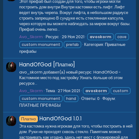
Этот префаб был создан для того, чтобы игроки могли
построить дом внутри Внутри кастомки есть лифт. Лифт
ведет внутрь черепа. Вокруг лифта, в небольшом радиусе
строить запрещено В сундуке есть стеклянная капсула,
через которую вы можете наблюдать за миром вокруг базы.
Префаб очень легко...
Avo_Skorm
Ресурс
29 Ноя 2021
avoskorm
cave
Категория:
Приватные
custom monument
prefab
префабы
HandOfGod [Платно]
avo_skorm добавил(а) новый ресурс: HandOfGod -
Кастомное место под застройку Узнать больше об этом
ресурсе...
Avo_Skorm
Тема
27 Ноя 2021
avoskorm
custom
Ответы: 0
Форум:
custom monument
hand
ПЛАТНЫЕ ПРЕФАБЫ
HandOfGod
1.0.1
Платно
Эта кастомка нужна игрокам для того, чтобы построить в ней
дом. Руки не проходят сквозь стекло. Памятник можно
застраивать как угодно, здесь нет мест с блокировкой для