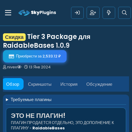
Tier 3 Package для
Скидка
RaidableBases
1.0.9
Приобрести за 2,533.12 ₽
А
Д
nivex
13 Янв 2024
в
а
т
т
о
а
Обзор
Скриншоты
История
Обсуждение
р
с
о
з
Требуемые плагины
д
а
ЭТО НЕ ПЛАГИН!
н
и
ПЛАГИН ПРОДАЕТСЯ ОТДЕЛЬНО, ЭТО ДОПОЛНЕНИЕ К
я
ПЛАГИНУ -
RaidableBases