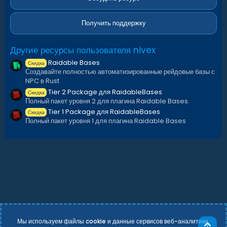
ё
з
д
Получить поддержку
Другие ресурсы пользователя nivex
Raidable Bases
Скидка
Создавайте полностью автоматизированные рейдовые базы с
NPC в Rust
Tier 2 Package для RaidableBases
Скидка
Полный пакет уровня 2 для плагина Raidable Bases.
Tier 1 Package для RaidableBases
Скидка
Полный пакет уровня 1 для плагина Raidable Bases
Мы используем файлы cookie и данные сервисов веб-аналитики,
Све