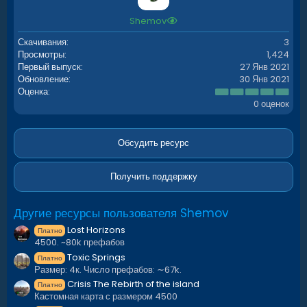
:
Shemov
Скачивания
3
Просмотры
1,424
Первый выпуск
27 Янв 2021
Обновление
30 Янв 2021
0
Оценка
.
0 оценок
0
0
з
в
Обсудить ресурс
ё
з
д
Получить поддержку
Другие ресурсы пользователя Shemov
Lost Horizons
Платно
4500. ~80k префабов
Toxic Springs
Платно
Размер: 4к. Число префабов: ∼67k.
Crisis The Rebirth of the island
Платно
Кастомная карта с размером 4500