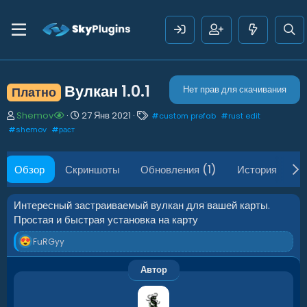
Вулкан
1.0.1
Нет прав для скачивания
Платно
А
Д
Т
Shemov
27 Янв 2021
#
custom prefab
#
rust edit
в
а
е
#
shemov
#
раст
т
т
г
о
а
и
р
с
Обзор
Скриншоты
Обновления (1)
История
О
о
з
д
Интересный застраиваемый вулкан для вашей карты.
а
Простая и быстрая установка на карту
н
и
Р
FuRGyy
я
е
а
Автор
к
ц
и
и