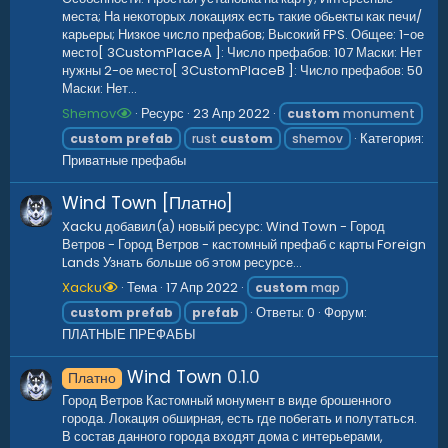
места; На некоторых локациях есть такие обьекты как печи/
карьеры; Низкое число префабов; Высокий FPS. Общее: 1-ое
место[ 3CustomPlaceA ]: Число префабов: 107 Маски: Нет
нужны 2-ое место[ 3CustomPlaceB ]: Число префабов: 50
Маски: Нет...
Shemov
Ресурс
23 Апр 2022
custom
monument
Категория:
custom
prefab
rust
custom
shemov
Приватные префабы
Wind Town [Платно]
Xacku добавил(а) новый ресурс: Wind Town - Город
Ветров - Город Ветров - кастомный префаб с карты Foreign
Lands Узнать больше об этом ресурсе...
Xacku
Тема
17 Апр 2022
custom
map
Ответы: 0
Форум:
custom
prefab
prefab
ПЛАТНЫЕ ПРЕФАБЫ
Wind Town
0.1.0
Платно
Город Ветров Кастомный монумент в виде брошенного
города. Локация обширная, есть где побегать и полутаться.
В состав данного города входят дома с интерьерами,