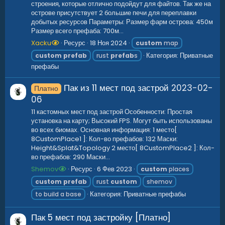
строения, которые отлично подойдут для файтов. Так же на
острове присутствует 2 большие печи для переплавки
добытых ресурсов Параметры: Размер фарм острова: 450м
Размер всего префаба: 700м...
Xacku
Ресурс
18 Ноя 2024
custom
map
Категория:
Приватные
custom
prefab
rust
prefab
s
префабы
Пак из 11 мест под застрой
2023-02-
Платно
06
11 кастомных мест под застрой Особенности: Простая
установка на карту; Высокий FPS. Могут быть использованы
во всех биомах. Основная информация: 1 место[
8CustomPlace1 ]: Кол-во префабов: 132 Маски:
Height&Splat&Topology 2 место[ 8CustomPlace2 ]: Кол-
во префабов: 290 Маски...
Shemov
Ресурс
6 Фев 2023
custom
places
custom
prefab
rust
custom
shemov
Категория:
Приватные префабы
to build a base
Пак 5 мест под застройку [Платно]