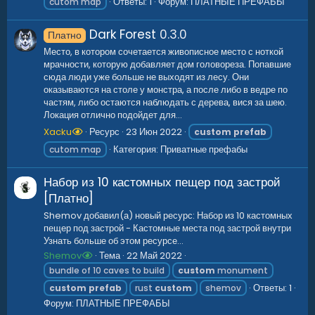
Ответы: 1
Форум:
ПЛАТНЫЕ ПРЕФАБЫ
cutom map
Dark Forest
0.3.0
Платно
Место, в котором сочетается живописное место с ноткой
мрачности, которую добавляет дом головореза. Попавшие
сюда люди уже больше не выходят из лесу. Они
оказываются на столе у монстра, а после либо в ведре по
частям, либо остаются наблюдать с дерева, вися за шею.
Локация отлично подойдет для...
Xacku
Ресурс
23 Июн 2022
custom
prefab
Категория:
Приватные префабы
cutom map
Набор из 10 кастомных пещер под застрой
[Платно]
Shemov добавил(а) новый ресурс: Набор из 10 кастомных
пещер под застрой - Кастомные места под застрой внутри
Узнать больше об этом ресурсе...
Shemov
Тема
22 Май 2022
bundle of 10 caves to build
custom
monument
Ответы: 1
custom
prefab
rust
custom
shemov
Форум:
ПЛАТНЫЕ ПРЕФАБЫ