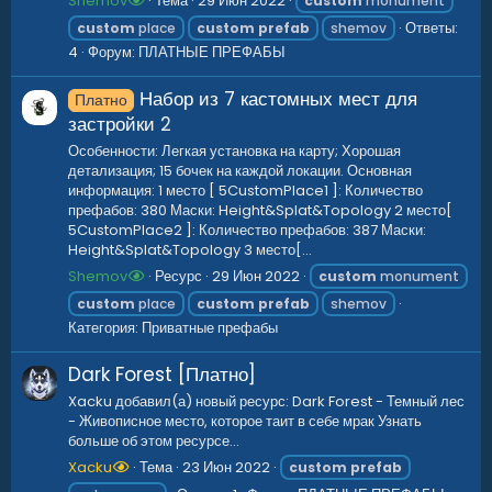
Shemov
Тема
29 Июн 2022
custom
monument
Ответы:
custom
place
custom
prefab
shemov
4
Форум:
ПЛАТНЫЕ ПРЕФАБЫ
Набор из 7 кастомных мест для
Платно
застройки
2
Особенности: Легкая установка на карту; Хорошая
детализация; 15 бочек на каждой локации. Основная
информация: 1 место [ 5CustomPlace1 ]: Количество
префабов: 380 Маски: Height&Splat&Topology 2 место[
5CustomPlace2 ]: Количество префабов: 387 Маски:
Height&Splat&Topology 3 место[...
Shemov
Ресурс
29 Июн 2022
custom
monument
custom
place
custom
prefab
shemov
Категория:
Приватные префабы
Dark Forest [Платно]
Xacku добавил(а) новый ресурс: Dark Forest - Темный лес
- Живописное место, которое таит в себе мрак Узнать
больше об этом ресурсе...
Xacku
Тема
23 Июн 2022
custom
prefab