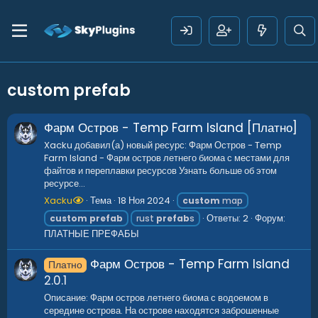
custom prefab
Фарм Остров - Temp Farm Island [Платно]
Xacku добавил(а) новый ресурс: Фарм Остров - Temp
Farm Island - Фарм остров летнего биома с местами для
файтов и переплавки ресурсов Узнать больше об этом
ресурсе...
Xacku
Тема
18 Ноя 2024
custom
map
Ответы: 2
Форум:
custom
prefab
rust
prefab
s
ПЛАТНЫЕ ПРЕФАБЫ
Фарм Остров - Temp Farm Island
Платно
2.0.1
Описание: Фарм остров летнего биома с водоемом в
середине острова. На острове находятся заброшенные