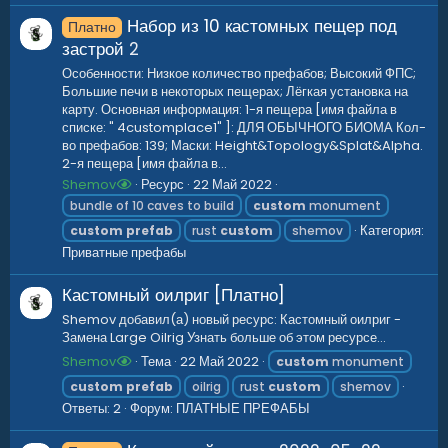
Набор из 10 кастомных пещер под
Платно
застрой
2
Особенности: Низкое количество префабов; Высокий ФПС;
Большие печи в некоторых пещерах; Лёгкая установка на
карту. Основная информация: 1-я пещера [имя файла в
списке: " 4customplace1" ]: ДЛЯ ОБЫЧНОГО БИОМА Кол-
во префабов: 139; Маски: Height&Topology&Splat&Alpha.
2-я пещера [имя файла в...
Shemov
Ресурс
22 Май 2022
bundle of 10 caves to build
custom
monument
Категория:
custom
prefab
rust
custom
shemov
Приватные префабы
Кастомный оилриг [Платно]
Shemov добавил(а) новый ресурс: Кастомный оилриг -
Замена Large Oilrig Узнать больше об этом ресурсе...
Shemov
Тема
22 Май 2022
custom
monument
custom
prefab
oilrig
rust
custom
shemov
Ответы: 2
Форум:
ПЛАТНЫЕ ПРЕФАБЫ