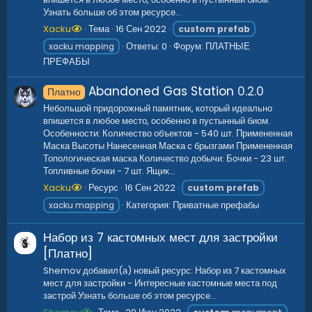
Узнать больше об этом ресурсе...
Xacku
Тема
16 Сен 2022
custom
prefab
Ответы: 0
Форум:
ПЛАТНЫЕ
xacku mapping
ПРЕФАБЫ
Abandoned Gas Station
0.2.0
Платно
Небольшой придорожный памятник, который идеально
впишется в любое место, особенно в пустынный биом.
Особенности: Количество объектов - 540 шт. Примененная
Маска Высоты Нанесенная Маска с брызгами Примененная
Топологическая маска Количество добычи: Бочки - 23 шт.
Топливные бочки - 7 шт. Ящик...
Xacku
Ресурс
16 Сен 2022
custom
prefab
Категория:
Приватные префабы
xacku mapping
Набор из 7 кастомных мест для застройки
[Платно]
Shemov добавил(а) новый ресурс: Набор из 7 кастомных
мест для застройки - Интересные кастомные места под
застрой Узнать больше об этом ресурсе...