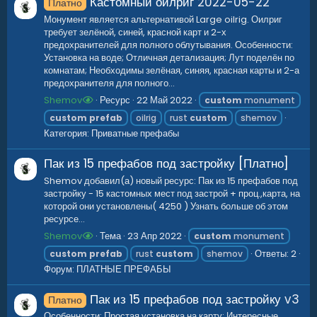
Кастомный оилриг
2022-05-22
Платно
Монумент является альтернативой Large oilrig. Оилриг
требует зелёной, синей, красной карт и 2-х
предохранителей для полного облутывания. Особенности:
Установка на воде; Отличная детализация; Лут поделён по
комнатам; Необходимы зелёная, синяя, красная карты и 2-а
предохранителя для полного...
Shemov
Ресурс
22 Май 2022
custom
monument
custom
prefab
oilrig
rust
custom
shemov
Категория:
Приватные префабы
Пак из 15 префабов под застройку [Платно]
Shemov добавил(а) новый ресурс: Пак из 15 префабов под
застройку - 15 кастомных мест под застрой + проц.,карта, на
которой они установлены( 4250 ) Узнать больше об этом
ресурсе...
Shemov
Тема
23 Апр 2022
custom
monument
Ответы: 2
custom
prefab
rust
custom
shemov
Форум:
ПЛАТНЫЕ ПРЕФАБЫ
Пак из 15 префабов под застройку
v3
Платно
Особенности: Простая установка на карту; Интересные