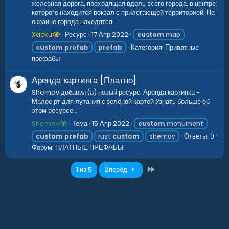
железная дорога, проходящая вдоль всего города, в центре
которого находится вокзал с прилегающей территорией. На
окраине города находятся...
Xacku
Ресурс
17 Апр 2022
custom
map
Категория:
Приватные
custom
prefab
prefab
префабы
Аренда картинга [Платно]
Shemov добавил(а) новый ресурс: Аренда картинка -
Малое рт для лутания с зелёной картой Узнать больше об
этом ресурсе...
Shemov
Тема
15 Апр 2022
custom
monument
Ответы: 0
custom
prefab
rust
custom
shemov
Форум:
ПЛАТНЫЕ ПРЕФАБЫ
Последний
1 из 5
Вперёд