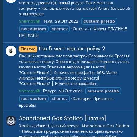
Shemov добавил(а) новый ресурс: Пак 5 мест под
застройку - Кастомные места под застрой Узнать больше об
этом ресурсе...
Shemov
Тема
29 Окт 2022
custom
prefab
Ответы: 3
Форум:
ПЛАТНЫЕ
rust
custom
shemov
ПРЕФАБЫ
Пак 5 мест под застройку
2
Платно
Пак из 5 кастомных мест под застрой Особенности: Простая
установка на карту; Хорошая детализация; Немного лута на
каждом месте; Основная информация: 1 место[
7CustomPlace1 ]: Количество префабов: 603; Маски:
Alpha&Height&Splat&Topology. 2 место[
7CustomPlace2 ]: Количество префабов...
Shemov
Ресурс
29 Окт 2022
custom
prefab
Категория:
Приватные
rust
custom
shemov
префабы
Abandoned Gas Station [Платно]
Xacku добавил(а) новый ресурс: Abandoned Gas Station
- Небольшой придорожный памятник, который идеально
впишется в любое место, особенно в пустынный биом.