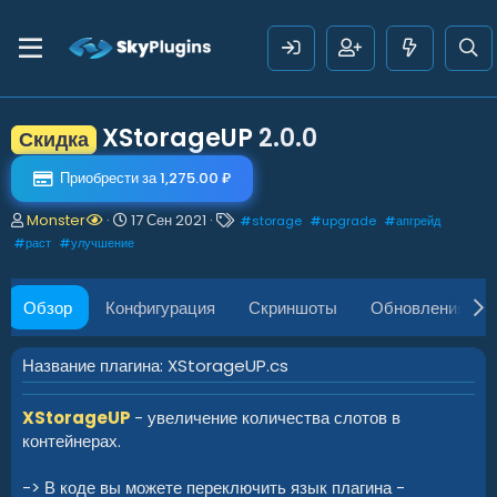
XStorageUP
2.0.0
Скидка
Приобрести за 1,275.00 ₽
А
Д
Т
Monster
17 Сен 2021
#
storage
#
upgrade
#
апгрейд
в
а
е
#
раст
#
улучшение
т
т
г
о
а
и
р
с
Обзор
Конфигурация
Скриншоты
Обновления (8
о
з
д
Название плагина: XStorageUP.cs
а
н
XStorageUP
- увеличение количества слотов в
и
я
контейнерах.
-> В коде вы можете переключить язык плагина -