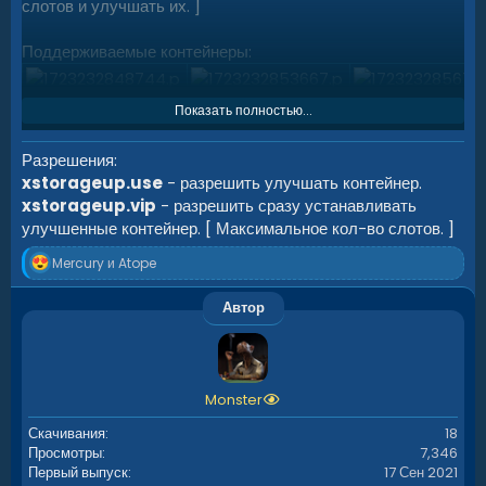
слотов и улучшать их. ]
Поддерживаемые контейнеры:
Показать полностью...
Разрешения
xstorageup.use
- разрешить улучшать контейнер.
xstorageup.vip
- разрешить сразу устанавливать
улучшенные контейнер. [ Максимальное кол-во слотов. ]
Р
Mercury
и
Atope
е
а
Автор
к
ц
Спойлер:
РАБОТА с плагином на Рюкзак.
и
и
:
Monster
Обзор:
Скачивания
18
Просмотры
7,346
Первый выпуск
17 Сен 2021