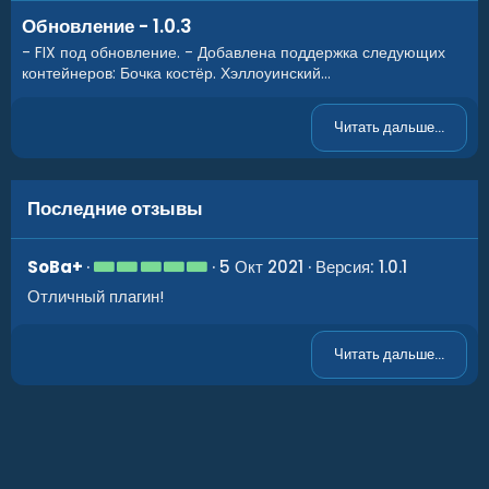
Обновление - 1.0.3
- FIX под обновление. - Добавлена поддержка следующих
контейнеров: Бочка костёр. Хэллоуинский...
Читать дальше...
Последние отзывы
5
SoBa+
5 Окт 2021
Версия: 1.0.1
.
Отличный плагин!
0
0
з
в
Читать дальше...
ё
з
д