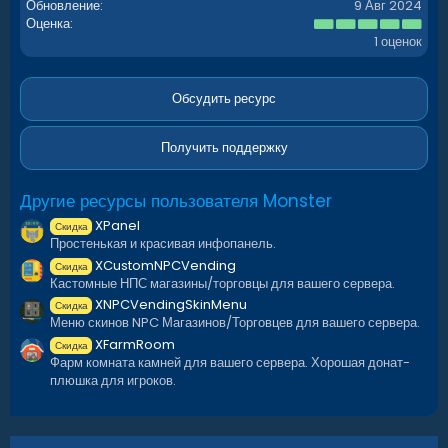
Обновление
9 Авг 2024
5
Оценка
.
1 оценок
0
0
з
в
Обсудить ресурс
ё
з
д
Получить поддержку
Другие ресурсы пользователя Monster
XPanel
Скидка
Простенькая и красивая инфопанель.
XCustomNPCVending
Скидка
Кастомные НПС магазины/торговцы для вашего сервера.
XNPCVendingSkinMenu
Скидка
Меню скинов NPC Магазинов/Торговцев для вашего сервера.
XFarmRoom
Скидка
Фарм комната камней для вашего сервера. Хорошая донат-
плюшка для игроков.