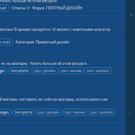
нать больше об этом ресурсе...
Ответы: 0
Форум:
ПЛАТНЫЙ ДИЗАЙН
rust
ных В архиве находятся: 12 иконок с животными алигатор
Категория:
Приватный дизайн
н rust
х на аватарку. Узнать больше об этом ресурсе...
ign
template
раст дизайн
раст иконки
раст шаблон
азин, поставить их себе на аватарку, использовать как
.
sign
template
раст дизайн
раст иконки
раст шаблон