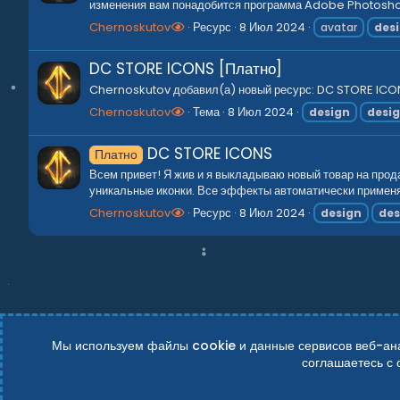
изменения вам понадобится программа Adobe Photoshop
Chernoskutov
Ресурс
8 Июл 2024
avatar
des
DC STORE ICONS [Платно]
Chernoskutov добавил(а) новый ресурс: DC STORE ICONS
Chernoskutov
Тема
8 Июл 2024
design
desi
DC STORE ICONS
Платно
Всем привет! Я жив и я выкладываю новый товар на про
уникальные иконки. Все эффекты автоматически применяю
Chernoskutov
Ресурс
8 Июл 2024
design
des
Мы используем файлы cookie и данные сервисов веб-анал
соглашаетесь с
Russian (RU)
Условия и правила
Политика конфиденциально