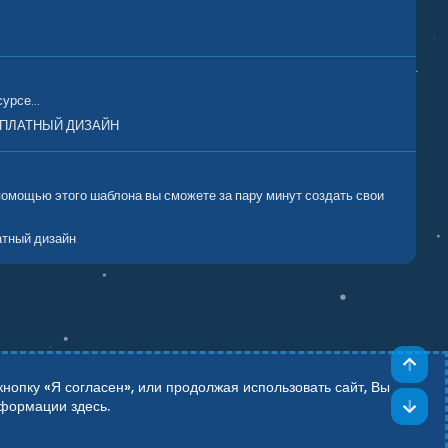
урсе...
ПЛАТНЫЙ ДИЗАЙН
омощью этого шаблона вы сможете за пару минут создать свои
тный дизайн
Све
опку «Я согласен», или продолжая использовать сайт, Вы
Сни
информации
здесь
.
Add-ons by TeslaCloud ☁️