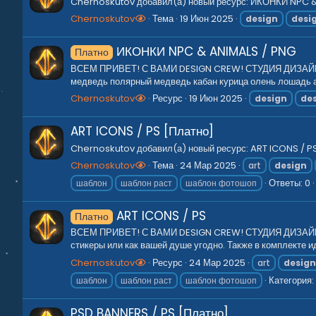
Chernoskutov добавил(а) новый ресурс: ИКОНКИ NPC & A
Chernoskutov
Тема
19 Июн 2025
design
desi
ИКОНКИ NPC & ANIMALS / PNG
Платно
ВСЕМ ПРИВЕТ! С ВАМИ DESIGN CREW! СТУДИЯ ДИЗАЙНА ДЛ
медведь полярный медведь кабан курица олень лошадь аку
Chernoskutov
Ресурс
19 Июн 2025
design
de
ART ICONS / PS [Платно]
Chernoskutov добавил(а) новый ресурс: ART ICONS / PS -
Chernoskutov
Тема
24 Мар 2025
art
design
Ответы: 0
шаблон
шаблон раст
шаблон фотошоп
ART ICONS / PS
Платно
ВСЕМ ПРИВЕТ! С ВАМИ DESIGN CREW! СТУДИЯ ДИЗАЙНА ДЛЯ
стикеры или как вашей душе угодно. Также в комплекте и
Chernoskutov
Ресурс
24 Мар 2025
art
desig
Категория:
шаблон
шаблон раст
шаблон фотошоп
PSD BANNERS / PS [Платно]