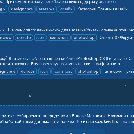
. При покупке вы получаете бесконечную поддержку от автора.
Категория:
Премиум дизайн
ign
design
crew
аватарка
дизайн
 - Шаблон для создания иконок для магазина Узнать больше об этом рес
Ответы: 0
Форум:
gn
crew
donate
icon
icons rust
photoshop
дажу) Для смены шаблона вам понадобится Photoshop CS 6 или выше! С п
тся в шаблоне. Вам просто нужно изменить текст, шрифт и цвета...
Категория:
Прива
ign
crew
donate
icon
icons rust
photoshop
итики, собираемые посредством «Яндекс Метрика». Нажимая на кн
 обработкой таких данных на условиях Политики cookie. Больше 
сти
Справка
Главная
R