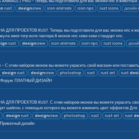
NIMALS / PNG - Теперь мы подготовили для вас иконки нпс и животных Уз
gn
rust
design
crew
icon animals
icon npc
rust icons
дизайн 
Я ПРОЕКТОВ RUST. Теперь мы подготовили для вас иконки нпс и живот
ла змея тигр волк пантера 8 иконок нпс хеви хеви стандарт нпс...
sign
rust
design
crew
icon animals
icon npc
rust icons
дизай
 С этим набором иконок вы можете украсить свой магазин или поставить и
design
rust
design
crew
photoshop
rust
rust art
rust
des
Форум:
ПЛАТНЫЙ ДИЗАЙН
 ПРОЕКТОВ RUST. С этим набором иконок вы можете украсить свой маг
дет шаблон, с помощью которого вы можете изменить цвет эффектов Для..
n
design
rust
design
crew
photoshop
rust
rust art
rust
de
Приватный дизайн