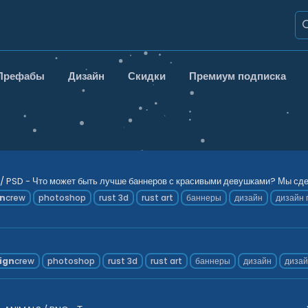
Префабы
Дизайн
Скидки
Премиум подписка
/ PSD - Что может быть лучше баннеров с красивыми девушками? Мы сдел
gn
crew
photoshop
rust 3d
rust art
баннеры
дизайн
дизайн 
ign
crew
photoshop
rust 3d
rust art
баннеры
дизайн
дизай