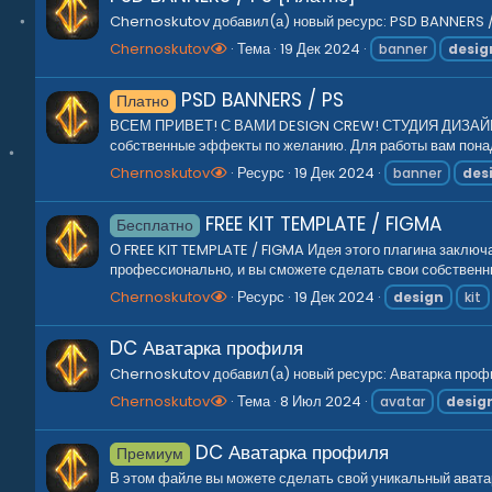
Chernoskutov добавил(а) новый ресурс: PSD BANNERS / P
Chernoskutov
Тема
19 Дек 2024
banner
desig
PSD BANNERS / PS
Платно
ВСЕМ ПРИВЕТ! С ВАМИ DESIGN CREW! СТУДИЯ ДИЗАЙНА ДЛ
собственные эффекты по желанию. Для работы вам пона
Chernoskutov
Ресурс
19 Дек 2024
banner
des
FREE KIT TEMPLATE / FIGMA
Бесплатно
О FREE KIT TEMPLATE / FIGMA Идея этого плагина заключ
профессионально, и вы сможете сделать свои собственны
Chernoskutov
Ресурс
19 Дек 2024
design
kit
DC Аватарка профиля
Chernoskutov добавил(а) новый ресурс: Аватарка профи
Chernoskutov
Тема
8 Июл 2024
avatar
desig
DC Аватарка профиля
Премиум
В этом файле вы можете сделать свой уникальный аватар