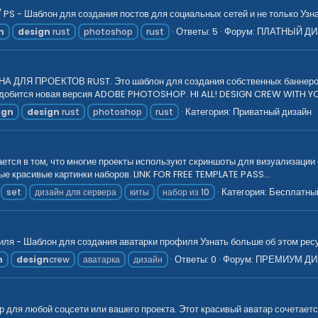
S - Шаблон для создания постов для социальных сетей и не только Узнат
Ответы: 5
Форум:
ПЛАТНЫЙ ДИ
n
design
rust
photoshop
rust
Я ПРОЕКТОВ RUST. Это шаблон для создания собственных баннеров. В
добится новая версия ADOBE PHOTOSHOP. HI ALL! DESIGN CREW WITH YO
Категория:
Приватный дизайн
ign
design
rust
photoshop
rust
ается в том, что многие проекты используют скриншоты для визуализации
е красивые картинки наборов. LINK FOR FREE TEMPLATE PASS...
Категория:
Бесплатны
set
дизайн для сервера
киты
набор из 10
ля - Шаблон для создания аватарки профиля Узнать больше об этом ресу
Ответы: 0
Форум:
ПРЕМИУМ ДИ
n
design
crew
аватарка
дизайн
 для любой соцсети или вашего проекта. Этот красивый аватар сочетает