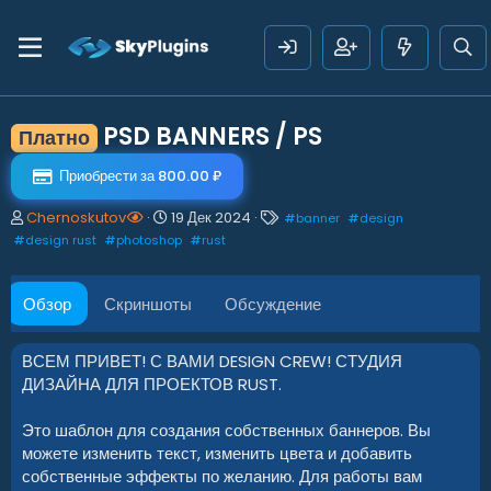
PSD BANNERS / PS
Платно
Приобрести за 800.00 ₽
А
Д
Т
Chernoskutov
19 Дек 2024
#
banner
#
design
в
а
е
#
design rust
#
photoshop
#
rust
т
т
г
о
а
и
р
с
Обзор
Скриншоты
Обсуждение
о
з
д
ВСЕМ ПРИВЕТ! С ВАМИ DESIGN CREW! СТУДИЯ
а
ДИЗАЙНА ДЛЯ ПРОЕКТОВ RUST.
н
и
Это шаблон для создания собственных баннеров. Вы
я
можете изменить текст, изменить цвета и добавить
собственные эффекты по желанию. Для работы вам