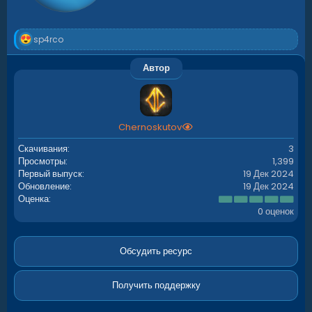
Р
sp4rco
е
а
Автор
к
ц
и
и
:
Chernoskutov
Скачивания
3
Просмотры
1,399
Первый выпуск
19 Дек 2024
Обновление
19 Дек 2024
0
Оценка
.
0 оценок
0
0
з
в
Обсудить ресурс
ё
з
д
Получить поддержку