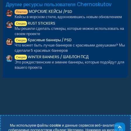
Другие ресурсы пользователя Chernoskutov
МОРСКИЕ КЕЙСЫ /PSD
Платно
Кейсы в морском стиле, вдохновившись новым обновлением
RUST STICKERS
Скидка
Мы решили сделать стикеры, которые можно использовать на
своем проекте
Красивые баннеры / PSD
Скидка
Что может быть лучше баннеров с красивыми девушками? Мы
сделали 5 красивых баннеров
WINTER BANNERS / ШАБЛОН ПСД
Скидка
Это рождественские и зимние баннеры, которые подойдут для
вашего проекта
Мы используем файлы cookie и данные сервисов веб-аналитики,
Све
собираемые посредством «Яндекс Метрика». Нажимая на кнопку «Я