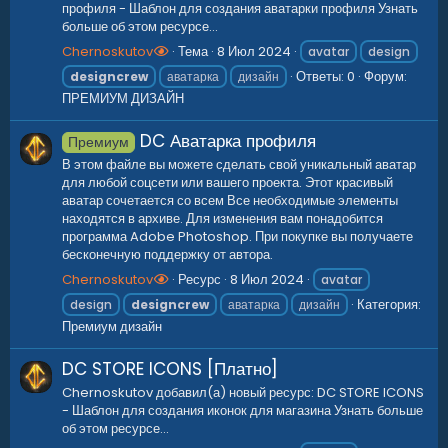
профиля - Шаблон для создания аватарки профиля Узнать
больше об этом ресурсе...
Chernoskutov
Тема
8 Июл 2024
avatar
design
Ответы: 0
Форум:
designcrew
аватарка
дизайн
ПРЕМИУМ ДИЗАЙН
DC Аватарка профиля
Премиум
В этом файле вы можете сделать свой уникальный аватар
для любой соцсети или вашего проекта. Этот красивый
аватар сочетается со всем Все необходимые элементы
находятся в архиве. Для изменения вам понадобится
программа Adobe Photoshop. При покупке вы получаете
бесконечную поддержку от автора.
Chernoskutov
Ресурс
8 Июл 2024
avatar
Категория:
design
designcrew
аватарка
дизайн
Премиум дизайн
DC STORE ICONS [Платно]
Chernoskutov добавил(а) новый ресурс: DC STORE ICONS
- Шаблон для создания иконок для магазина Узнать больше
об этом ресурсе...