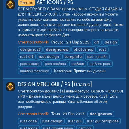
ART ICONS / PS
Платно
ВСЕМ ПРИВЕТ! С ВАМИ DESIGN CREW! СТУДИЯ ДИЗАЙНА
ДЛЯ ПРОЕКТОВ RUST. С этим набором иконок вы можете
украсить свой магазин, поставить их себе на аватарку,
использовать как стикеры или как вашей душе угодно. Также
в комплекте идет шаблон, с помощью которого вы можете
изменить цвет эффектов Для...
Chernoskutov
Ресурс
24 Мар 2025
art
design
design rust
designcrew
photoshop
rust
rust art
rust design
template
раст дизайн
раст иконки
раст шаблон
шаблон
шаблон раст
Категория:
Приватный дизайн
шаблон фотошоп
DESIGN MENU GUI / PS [Платно]
Chernoskutov добавил(а) новый ресурс: DESIGN MENU GUI
/ PS - Дизайн макет целого меню для сервера RUST. Есть
все необходимые страницы. Узнать больше об этом
ресурсе...
Chernoskutov
Тема
29 Янв 2025
designcrew
rust case
rust design
rust gui
rust gui template
rust icons
rust дизайн меню
раст гуи