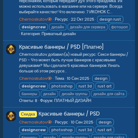
персонажей, которые передают дух этого праздника. Их
можно использовать в магазине или на сервере. Всегда
выбирайте качество! Что включено: 7 ИКОНОК С...
Chernoskutov
Ресурс
22 Окт 2025
design rust
designcrew
дизайн
дизайн для сервера
фотошоп
Категория:
Приватный дизайн
Красивые баннеры / PSD [Платно]
Chernoskutov добавил(а) новый ресурс: Секси баннеры /
PSD - Что может быть лучше баннеров с красивыми
девушками? Мы сделали 5 красивых баннеров Узнать
больше об этом ресурсе...
Chernoskutov
Тема
10 Сен 2025
design
designcrew
photoshop
rust 3d
rust art
баннеры
дизайн
дизайн группы
дизайн для сайта
Ответы: 8
Форум:
ПЛАТНЫЙ ДИЗАЙН
Красивые баннеры / PSD
Скидка
Chernoskutov
Ресурс
10 Сен 2025
design
designcrew
photoshop
rust 3d
rust art
баннеры
дизайн
дизайн группы
дизайн для сайта