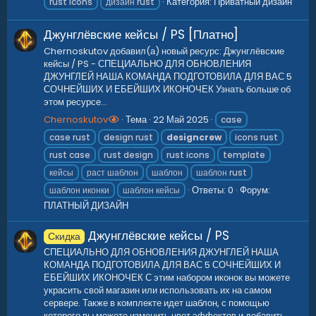
Категория:
Приватный дизайн
rust icons
дизайн rust
Джунглёвские кейсы / PS [Платно]
Chernoskutov добавил(а) новый ресурс: Джунглёвские
кейсы / PS - СПЕЦИАЛЬНО ДЛЯ ОБНОВЛЕНИЯ
ДЖУНГЛЕЙ НАША КОМАНДА ПОДГОТОВИЛА ДЛЯ ВАС 5
СОЧНЕЙШИХ И ЕБЕЙШИХ ИКОНОЧЕК Узнать больше об
этом ресурсе...
Chernoskutov
Тема
22 Май 2025
case
case rust
design rust
designcrew
icons rust
rust case
rust design
rust icons
template
кейсы
раст шаблон
шаблон
шаблон rust
Ответы: 0
Форум:
шаблон иконки
шаблон кейсы
ПЛАТНЫЙ ДИЗАЙН
Джунглёвские кейсы / PS
Скидка
СПЕЦИАЛЬНО ДЛЯ ОБНОВЛЕНИЯ ДЖУНГЛЕЙ НАША
КОМАНДА ПОДГОТОВИЛА ДЛЯ ВАС 5 СОЧНЕЙШИХ И
ЕБЕЙШИХ ИКОНОЧЕК С этим набором иконок вы можете
украсить свой магазин или использовать их на самом
сервере. Также в комплекте идет шаблон, с помощью
которого вы можете изменить цвет эффектов и добавить