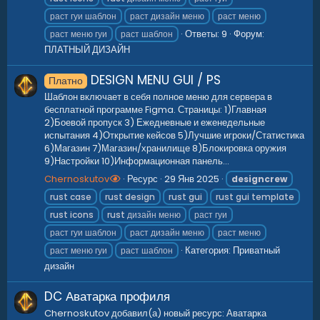
раст гуи шаблон
раст дизайн меню
раст меню
Ответы: 9
Форум:
раст меню гуи
раст шаблон
ПЛАТНЫЙ ДИЗАЙН
DESIGN MENU GUI / PS
Платно
Шаблон включает в себя полное меню для сервера в
бесплатной программе Figma. Страницы: 1)Главная
2)Боевой пропуск 3) Ежедневные и еженедельные
испытания 4)Открытие кейсов 5)Лучшие игроки/Статистика
6)Магазин 7)Магазин/хранилище 8)Блокировка оружия
9)Настройки 10)Информационная панель...
Chernoskutov
Ресурс
29 Янв 2025
designcrew
rust case
rust design
rust gui
rust gui template
rust icons
rust дизайн меню
раст гуи
раст гуи шаблон
раст дизайн меню
раст меню
Категория:
Приватный
раст меню гуи
раст шаблон
дизайн
DC Аватарка профиля
Chernoskutov добавил(а) новый ресурс: Аватарка