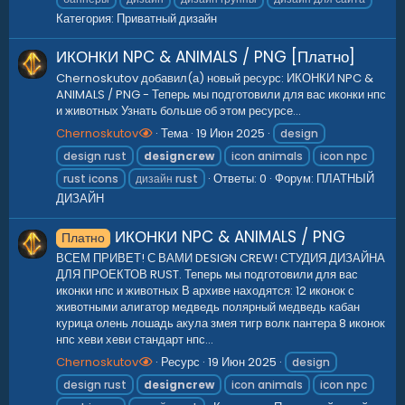
Категория:
Приватный дизайн
ИКОНКИ NPC & ANIMALS / PNG [Платно]
Chernoskutov добавил(а) новый ресурс: ИКОНКИ NPC &
ANIMALS / PNG - Теперь мы подготовили для вас иконки нпс
и животных Узнать больше об этом ресурсе...
Chernoskutov
Тема
19 Июн 2025
design
design rust
designcrew
icon animals
icon npc
Ответы: 0
Форум:
ПЛАТНЫЙ
rust icons
дизайн rust
ДИЗАЙН
ИКОНКИ NPC & ANIMALS / PNG
Платно
ВСЕМ ПРИВЕТ! С ВАМИ DESIGN CREW! СТУДИЯ ДИЗАЙНА
ДЛЯ ПРОЕКТОВ RUST. Теперь мы подготовили для вас
иконки нпс и животных В архиве находятся: 12 иконок с
животными алигатор медведь полярный медведь кабан
курица олень лошадь акула змея тигр волк пантера 8 иконок
нпс хеви хеви стандарт нпс...
Chernoskutov
Ресурс
19 Июн 2025
design
design rust
designcrew
icon animals
icon npc