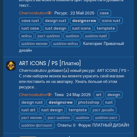
текст...
Chernoskutov
Ресурс
22 Май 2025
case
case rust
design rust
designcrew
icons rust
rust case
rust design
rust icons
template
кейсы
раст шаблон
шаблон
шаблон rust
Категория:
Приватный
шаблон иконки
шаблон кейсы
дизайн
ART ICONS / PS [Платно]
Chernoskutov добавил(а) новый ресурс: ART ICONS / PS -
С этим набором иконок вы можете украсить свой магазин
или поставить их на аватарку. Узнать больше об этом
ресурсе...
Chernoskutov
Тема
24 Мар 2025
art
design
design rust
designcrew
photoshop
rust
rust art
rust design
template
раст дизайн
раст иконки
раст шаблон
шаблон
шаблон раст
Ответы: 0
Форум:
ПЛАТНЫЙ ДИЗАЙН
шаблон фотошоп