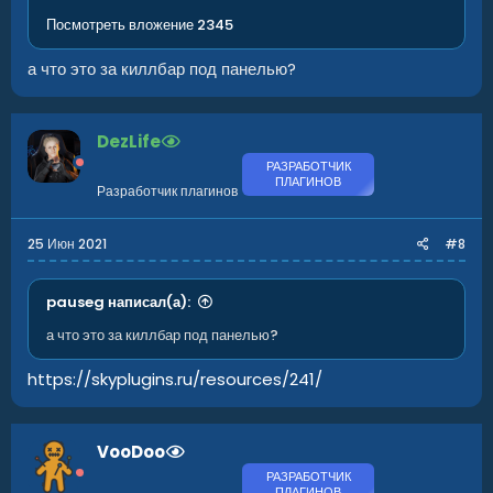
Посмотреть вложение 2345
а что это за киллбар под панелью?
DezLife
РАЗРАБОТЧИК
ПЛАГИНОВ
Разработчик плагинов
25 Июн 2021
#8
pauseg написал(а):
а что это за киллбар под панелью?
https://skyplugins.ru/resources/241/
VooDoo
РАЗРАБОТЧИК
ПЛАГИНОВ