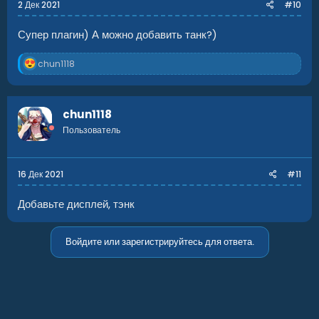
2 Дек 2021
#10
Супер плагин) А можно добавить танк?)
Р
chun1118
е
а
к
ц
chun1118
и
Пользователь
и
:
16 Дек 2021
#11
Добавьте дисплей, тэнк
Войдите или зарегистрируйтесь для ответа.