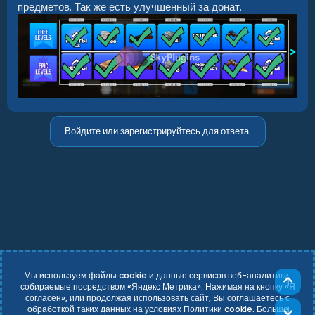
предметов. Так же есть улучшенный за донат.
Войдите или зарегистрируйтесь для ответа.
Мы используем файлы cookie и данные сервисов веб-аналитики,
Све
собираемые посредством «Яндекс Метрика». Нажимая на кнопку «Я
согласен», или продолжая использовать сайт, Вы соглашаетесь с
Russian (RU)
Условия и правила
обработкой таких данных на условиях Политики cookie. Больше
Сни
Политика конфиденциальности
Справка
Главная
R