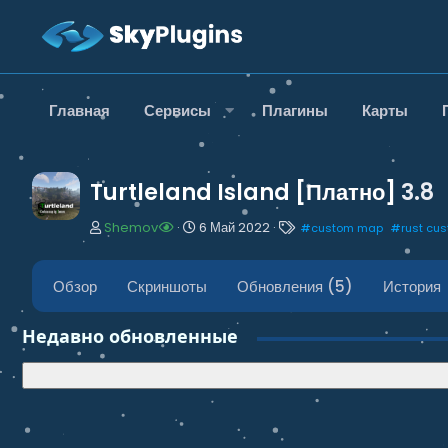
Главная
Сервисы
Плагины
Карты
Turtleland Island [Платно]
3.8
А
Д
Т
Shemov
6 Май 2022
#
custom map
#
rust cu
в
а
е
т
т
г
о
а
и
Обзор
Скриншоты
Обновления (5)
История
р
н
т
а
Недавно обновленные
е
ч
м
а
ы
л
а