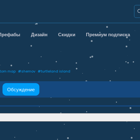
Префабы
Дизайн
Скидки
Премиум подписка
stom map
#
shemov
#
turtleland island
Обсуждение