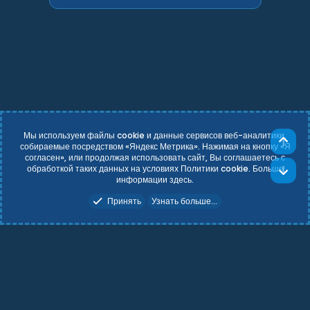
Мы используем файлы cookie и данные сервисов веб-аналитики,
Све
собираемые посредством «Яндекс Метрика». Нажимая на кнопку «Я
согласен», или продолжая использовать сайт, Вы соглашаетесь с
Russian (RU)
Условия и правила
обработкой таких данных на условиях Политики cookie. Больше
Сни
Политика конфиденциальности
Справка
Главная
R
информации
здесь
.
S
Add-ons by TeslaCloud ☁️
S
Принять
Узнать больше...
Theming with
by:
DohTheme