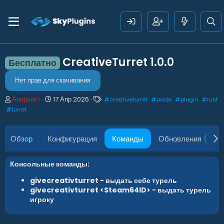
CreativeTurret
1.0.0
Бесплатно
Нет прав для скачивания
А
Д
Т
Анархист
17 Апр 2026
#
creativeturret
#
oxide
#
plugin
#
rust
в
а
е
#
turret
т
т
г
о
а
и
р
с
Обзор
Конфигурация
Команды
Обновления (3)
о
з
д
Консольные команды:
а
н
givecreativturret - выдать себе
турель
и
givecreativturret <Steam64ID> - выдать турель
я
игроку