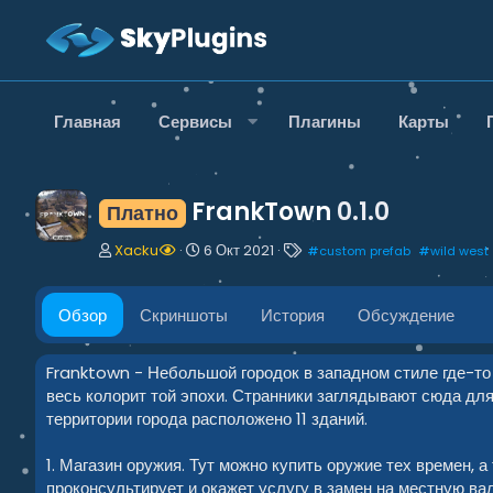
Главная
Сервисы
Плагины
Карты
FrankTown
0.1.0
Платно
А
Д
Т
Xacku
6 Окт 2021
#
custom prefab
#
wild west
в
а
е
т
т
г
о
а
и
Обзор
Скриншоты
История
Обсуждение
р
с
о
з
Franktown - Небольшой городок в западном стиле где-то н
д
весь колорит той эпохи. Странники заглядывают сюда дл
а
территории города расположено 11 зданий.
н
и
1. Магазин оружия. Тут можно купить оружие тех времен, 
я
проконсультирует и окажет услугу в замен на местную ва