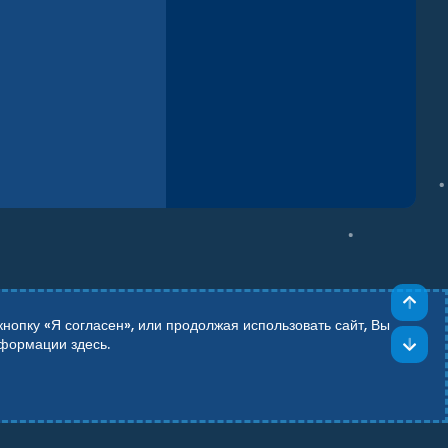
Све
опку «Я согласен», или продолжая использовать сайт, Вы
Сни
информации
здесь
.
Add-ons by TeslaCloud ☁️
Theming with
by:
DohTheme