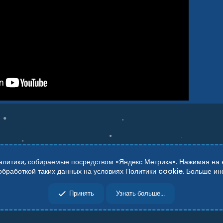
итики, собираемые посредством «Яндекс Метрика». Нажимая на кн
 обработкой таких данных на условиях Политики cookie. Больше 
сти
Справка
Главная
R
Принять
Узнать больше...
S
S