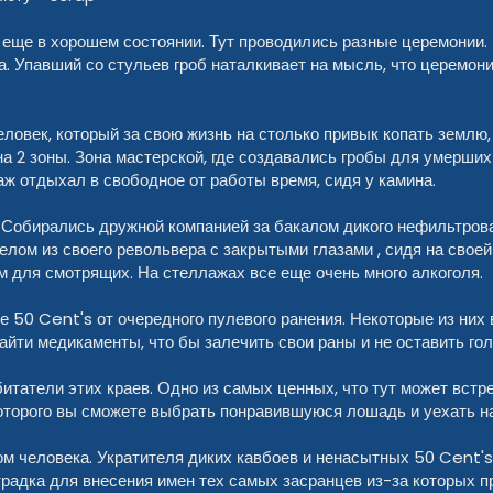
се еще в хорошем состоянии. Тут проводились разные церемонии. 
 Упавший со стульев гроб наталкивает на мысль, что церемон
еловек, который за свою жизнь на столько привык копать землю,
на 2 зоны. Зона мастерской, где создавались гробы для умерших
наж отдыхал в свободное от работы время, сидя у камина.
а. Собирались дружной компанией за бакалом дикого нефильтрова
елом из своего револьвера с закрытыми глазами , сидя на своей
м для смотрящих. На стеллажах все еще очень много алкоголя.
ые 50 Cent's от очередного пулевого ранения. Некоторые из ни
айти медикаменты, что бы залечить свои раны и не оставить гол
итатели этих краев. Одно из самых ценных, что тут может встр
оторого вы сможете выбрать понравившуюся лошадь и уехать на 
ом человека. Укратителя диких кавбоев и ненасытных 50 Cent's.
традка для внесения имен тех самых засранцев из-за которых 