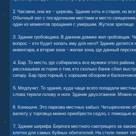
2. Часовня, она же - церковь. Здание хоть и старое, но в
Обычный зал с посадочными местами и место священника.
один из моментов прощания с умершим. Жуткое зрелище.
3. Здание гробовщика. В данном домике жил гробовщик. Ч
вопрос - кто будет копать яму для него? Здание делится 
инвентаря, и вторая зона - жилая зона, где данный персо
4. Бар. То место, где собирались все мужики этого район
рассказывая истории о том, кто сколько банок сбил выстр
сигару. Бар просторный, с хорошим обзором и балкончико
5. Медпункт. То здание, куда чаще всего попадали местн
слова теряли голову и ноги. Здание двухэтажное. Можно н
6. Конюшня. Это паркова местных кабыл. Четырехногие об
валюту у торговца можно приобрести седло, с помощью к
7. Здание шерифа. Берлога местного смотрящего за закон
клетки для самых буйных обитателей. На столе лежит те