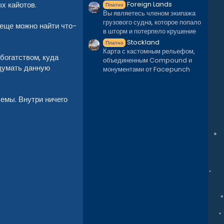
ых кайотов.
Foreign Lands
Платно
Вы являетесь членом экипажа
грузового судна, которое попало
 еще можно найти что-
в шторм и потерпело крушение
Stockland
Платно
Карта с кастомным рельефом,
богатством, куда
объединенным Compound и
идумать данную
монументами от Facepunch
лемы. Внутри ничего