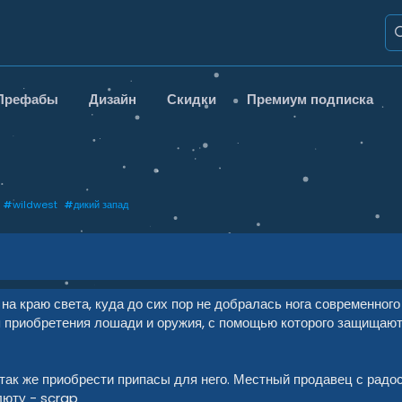
Префабы
Дизайн
Скидки
Премиум подписка
#
wildwest
#
дикий запад
а краю света, куда до сих пор не добралась нога современного
я приобретения лошади и оружия, с помощью которого защищаютс
а так же приобрести припасы для него. Местный продавец с радо
люту - scrap