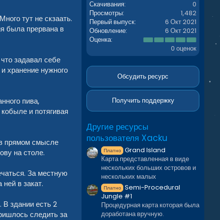
Скачивания
0
Просмотры
1,482
Много тут не скзаать.
Первый выпуск
6 Окт 2021
ия была прервана в
Обновление
6 Окт 2021
0
Оценка
.
0 оценок
0
 что задавал себе
0
з
 и хранение нужного
в
Обсудить ресурс
ё
з
д
нного пива,
Получить поддержку
 кобыле и потягивая
Другие ресурсы
пользователя Xacku
х в прямом смысле
Grand Island
Платно
ову на столе.
Карта представленная в виде
нескольких больших островов и
ечаться. За местную
нескольких малых
ней в закат.
Semi-Procedural
Платно
Jungle #1
 В здании есть 2
Процедурная карта которая была
доработана вручную.
пришлось следить за