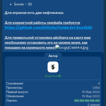
Бочек - 30
Для игроков есть две нефтекачки.
Для корректной работы префаба требуется
https://github.com/k1lly0u/Oxide.Ext.RustEdit
Для правильной установки айсберга на карте вам
необходимо установить его на уровне моря, как
показано на скриншоте ниже!
Автор
Shemov
Скачивания
4
Просмотры
1,550
Первый выпуск
15 Мар 2022
Обновление
15 Мар 2022
0
Оценка
.
0 оценок