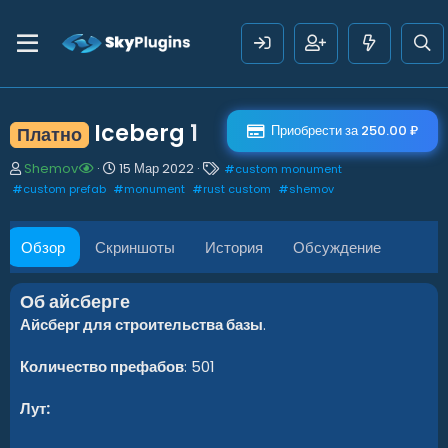
Iceberg
1
Приобрести за 250.00 ₽
Платно
А
Д
Т
Shemov
15 Мар 2022
#
custom monument
в
а
е
#
custom prefab
#
monument
#
rust custom
#
shemov
т
т
г
о
а
и
р
с
Обзор
Скриншоты
История
Обсуждение
о
з
д
Об айсберге
а
Айсберг для строительства базы
.
н
и
я
Количество префабов
: 501
Лут: