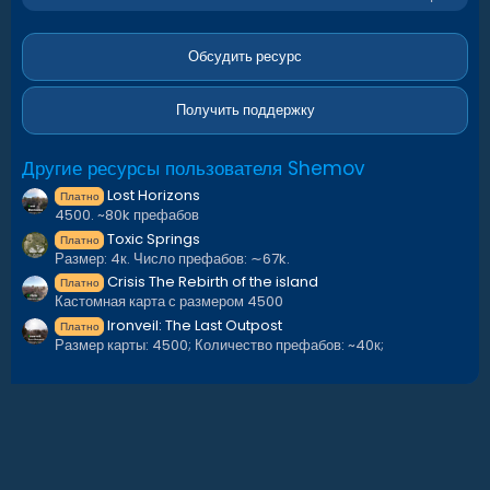
0
0
з
в
Обсудить ресурс
ё
з
д
Получить поддержку
Другие ресурсы пользователя Shemov
Lost Horizons
Платно
4500. ~80k префабов
Toxic Springs
Платно
Размер: 4к. Число префабов: ∼67k.
Crisis The Rebirth of the island
Платно
Кастомная карта с размером 4500
Ironveil: The Last Outpost
Платно
Размер карты: 4500; Количество префабов: ~40к;