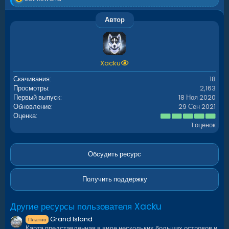
е
а
Автор
к
ц
и
и
:
Xacku
Скачивания
18
Просмотры
2,163
Первый выпуск
18 Ноя 2020
Обновление
29 Сен 2021
5
Оценка
.
1 оценок
0
0
з
в
Обсудить ресурс
ё
з
д
Получить поддержку
Другие ресурсы пользователя Xacku
Grand Island
Платно
Карта представленная в виде нескольких больших островов и