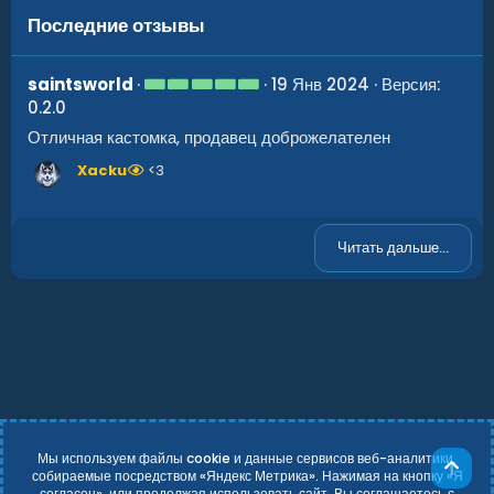
Последние отзывы
5
saintsworld
19 Янв 2024
Версия:
.
0.2.0
0
0
Отличная кастомка, продавец доброжелателен
з
в
Xacku
<3
ё
з
д
Читать дальше...
Мы используем файлы cookie и данные сервисов веб-аналитики,
Све
собираемые посредством «Яндекс Метрика». Нажимая на кнопку «Я
согласен», или продолжая использовать сайт, Вы соглашаетесь с