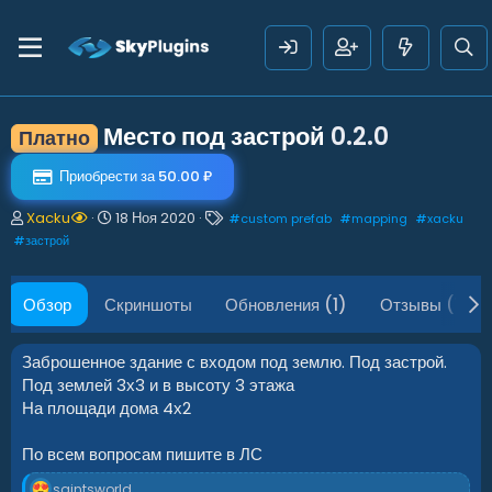
Место под застрой
0.2.0
Платно
Приобрести за 50.00 ₽
А
Д
Т
Xacku
18 Ноя 2020
#
custom prefab
#
mapping
#
xacku
в
а
е
#
застрой
т
т
г
о
а
и
р
с
Обзор
Скриншоты
Обновления (1)
Отзывы (1)
о
з
д
Заброшенное здание с входом под землю. Под застрой.
а
Под землей 3х3 и в высоту 3 этажа
н
На площади дома 4х2
и
я
По всем вопросам пишите в ЛС
Р
saintsworld