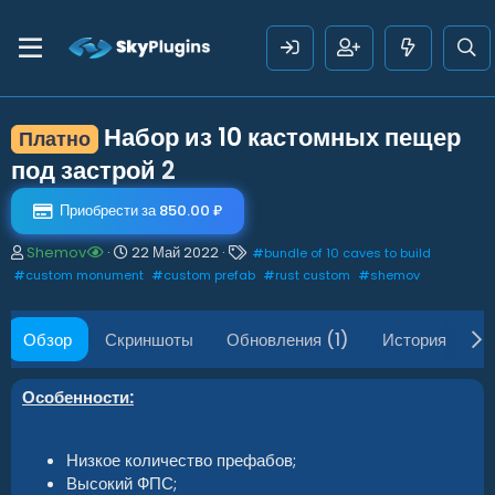
Набор из 10 кастомных пещер
Платно
под застрой
2
Приобрести за 850.00 ₽
А
Д
Т
Shemov
22 Май 2022
#
bundle of 10 caves to build
в
а
е
#
custom monument
#
custom prefab
#
rust custom
#
shemov
т
т
г
о
а
и
р
с
Обзор
Скриншоты
Обновления (1)
История
О
о
з
д
Особенности:
а
н
и
Низкое количество префабов;
я
Высокий ФПС;