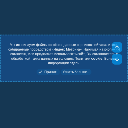
4customplace10" ]:
ДЛЯ ЗИМНЕГО БИОМА
Кол-во префабов: 237;
Маски: Height&Topology&Splat&Alpha.
Для корректной работы необходимо установить
https://github.com/k1lly0u/Oxide.Ext.RustEdit
Мы используем файлы cookie и данные сервисов веб-аналитики,
Све
собираемые посредством «Яндекс Метрика». Нажимая на кнопку «Я
согласен», или продолжая использовать сайт, Вы соглашаетесь с
Russian (RU)
Условия и правила
обработкой таких данных на условиях Политики cookie. Больше
Сни
Политика конфиденциальности
Справка
Главная
R
информации
здесь
.
S
Add-ons by TeslaCloud ☁️
S
Принять
Узнать больше...
Theming with
by:
DohTheme