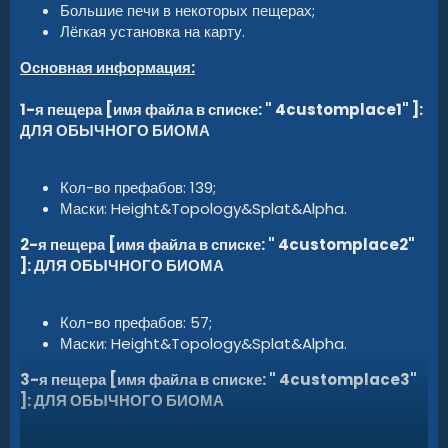
Большие печи в некоторых пещерах;
Лёгкая установка на карту.
Основная информация:
1-я пещера [имя файла в списке: " 4customplace1" ]:
ДЛЯ ОБЫЧНОГО БИОМА
Кол-во префабов: 139;
Маски: Height&Topology&Splat&Alpha.
2
-я пещера
[
имя файла в списке
: " 4customplace2"
]:
ДЛЯ ОБЫЧНОГО БИОМА
Кол-во префабов: 57;
Маски: Height&Topology&Splat&Alpha.
3
-я пещера
[
имя файла в списке
: " 4customplace3"
]:
ДЛЯ ОБЫЧНОГО БИОМА