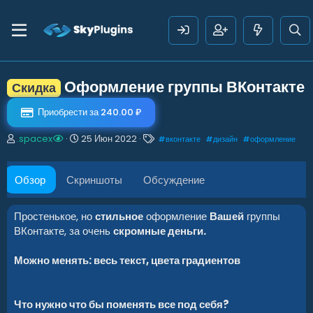
Оформление группы ВКонтакте
Скидка
Приобрести за 240.00 ₽
А
Д
Т
.spacex
25 Июн 2022
#
вконтакте
#
дизайн
#
оформление
в
а
е
т
т
г
о
а
и
Обзор
Скриншоты
Обсуждение
р
с
о
з
Простенькое, но
стильное
оформление
Вашей
группы
д
ВКонтакте, за очень
скромные деньги.
а
н
Можно менять: весь текст, цвета градиентов
и
я
Что нужно что бы поменять все под себя?