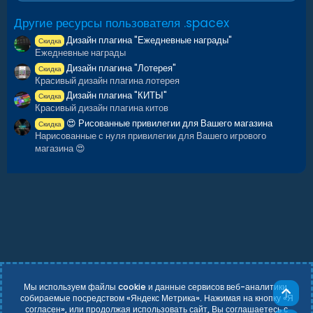
Другие ресурсы пользователя .spacex
Дизайн плагина "Ежедневные награды"
Скидка
Ежедневные награды
Дизайн плагина "Лотерея"
Скидка
Красивый дизайн плагина лотерея
Дизайн плагина "КИТЫ"
Скидка
Красивый дизайн плагина китов
😍 Рисованные привилегии для Вашего магазина
Скидка
Нарисованные с нуля привилегии для Вашего игрового
магазина 😍
Мы используем файлы cookie и данные сервисов веб-аналитики,
Све
собираемые посредством «Яндекс Метрика». Нажимая на кнопку «Я
согласен», или продолжая использовать сайт, Вы соглашаетесь с
Russian (RU)
Условия и правила