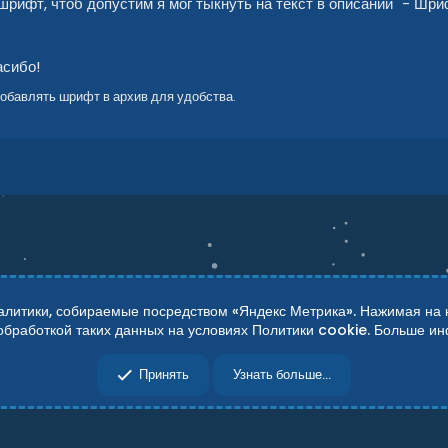
шрифт, чтоб допустим я мог тыкнуть на текст в описании "- Шр
асибо!
добавлять шрифт в архив для удобства.
итики, собираемые посредством «Яндекс Метрика». Нажимая на кн
 обработкой таких данных на условиях Политики cookie. Больше 
сти
Справка
Главная
R
Принять
Узнать больше...
S
S