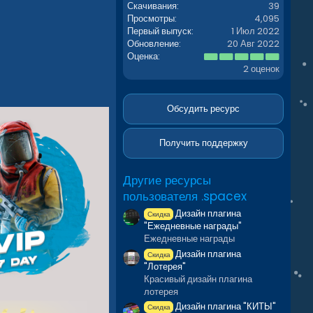
Скачивания
39
Просмотры
4,095
Первый выпуск
1 Июл 2022
Обновление
20 Авг 2022
5
Оценка
.
2 оценок
0
0
з
в
Обсудить ресурс
ё
з
д
Получить поддержку
Другие ресурсы
пользователя .spacex
Дизайн плагина
Скидка
"Ежедневные награды"
Ежедневные награды
Дизайн плагина
Скидка
"Лотерея"
Красивый дизайн плагина
лотерея
Дизайн плагина "КИТЫ"
Скидка