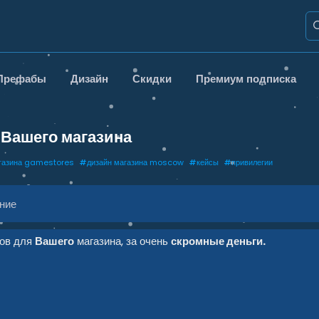
Префабы
Дизайн
Скидки
Премиум подписка
 Вашего магазина
агазина gamestores
#
дизайн магазина moscow
#
кейсы
#
привилегии
ние
сов для
Вашего
магазина, за очень
скромные деньги.