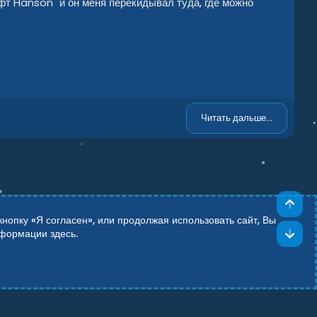
ифт Hanson" и он меня перекидывал туда, где можно
Читать дальше...
Све
опку «Я согласен», или продолжая использовать сайт, Вы
Сни
информации
здесь
.
Add-ons by TeslaCloud ☁️
Theming with
by:
DohTheme