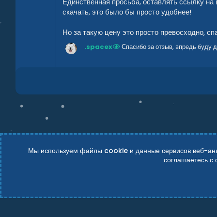
Единственная просьба, оставлять ссылку на 
д
скачать, это было бы просто удобнее!
Но за такую цену это просто превосходно, сп
.spacex
Спасибо за отзыв, впредь буду 
Мы используем файлы cookie и данные сервисов веб-анал
соглашаетесь с
Russian (RU)
Условия и правила
Политика конфиденциально