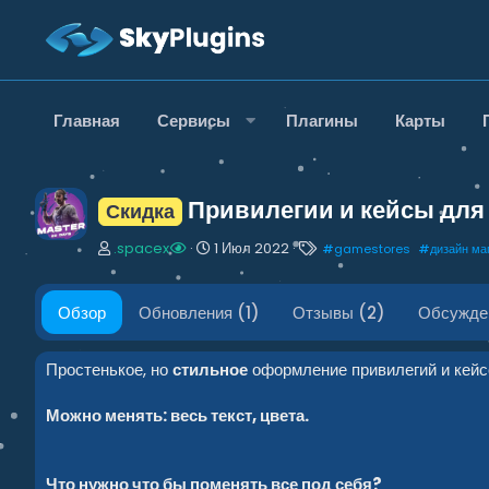
Главная
Сервисы
Плагины
Карты
Привилегии и кейсы для
Скидка
А
Д
Т
.spacex
1 Июл 2022
#
gamestores
#
дизайн м
в
а
е
т
т
г
о
а
и
Обзор
Обновления (1)
Отзывы (2)
Обсужде
р
с
о
з
Простенькое, но
стильное
оформление привилегий и кей
д
а
Можно менять: весь текст, цвета.
н
и
я
Что нужно что бы поменять все под себя?