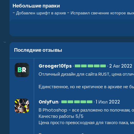
Небольшие правки
- Добавлен шрифт в архив - Исправил свечение которое вых
Последние отзывы
5
Grooger10fps
2 Авг 2022
.
Отличный дизайн для сайта RUST, цена отлич
0
0
з
Единственное, но не критичное в архиве не 
в
ё
з
5
д
OnlyFun
1 Июл 2022
.
В Photoshop - все разложено по полочкам, 
0
0
Качество работы 5/5
з
Цена просто превосходная для такого пака, 
в
ё
з