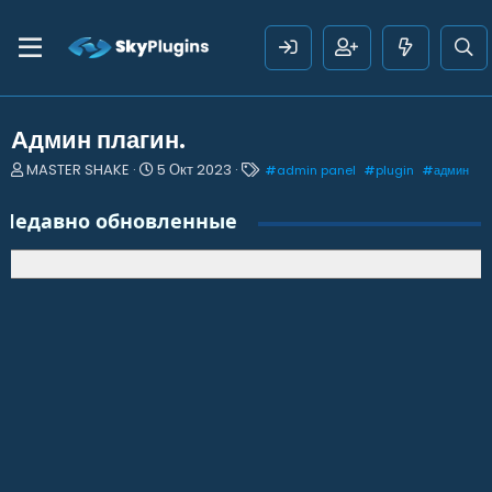
Админ плагин.
А
Д
Т
MASTER SHAKE
5 Окт 2023
#
admin panel
#
plugin
#
админ
в
а
е
т
т
г
Недавно обновленные
о
а
и
р
н
т
а
е
ч
м
а
ы
л
а