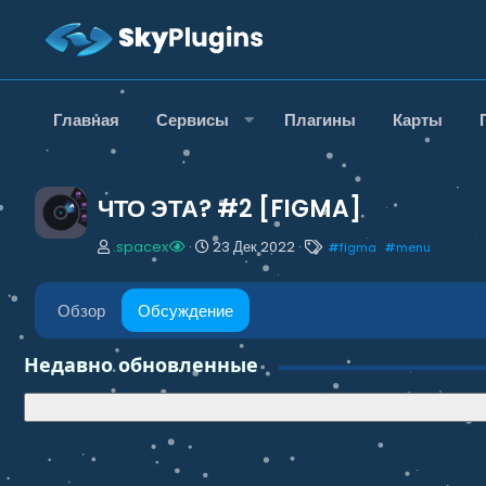
Главная
Сервисы
Плагины
Карты
ЧТО ЭТА? #2 [FIGMA]
А
Д
Т
.spacex
23 Дек 2022
#
figma
#
menu
в
а
е
т
т
г
о
а
и
Обзор
Обсуждение
р
н
т
а
Недавно обновленные
е
ч
м
а
ы
л
а