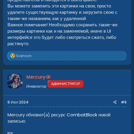
Вы можете заменить эти картинки на свои, просто
удалите существующую картинку и загрузите свою с
таким-же названием, как у удаленной
Важное помечание! Необходимо сохранить такие-же
размеры картинки как и на заменяемой, иначе в UI
интерфейсе это будет либо смотреться сжато, либо
растянуто
Р
Svenson
е
а
к
ц
Mercury
и
и
АДМИНИСТРАТОР
Инквизитор
:
6 Июл 2024
#8
Mercury обновил(а) ресурс
CombatBlock
новой
записью:
FIX