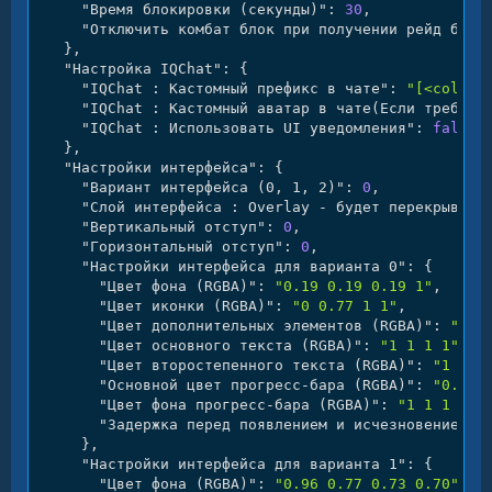
"Время блокировки (секунды)"
:
30
,
"Отключить комбат блок при получении рейд блок
}
,
"Настройка IQChat"
:
{
"IQChat : Кастомный префикс в чате"
:
"[<color=
"IQChat : Кастомный аватар в чате(Если требует
"IQChat : Использовать UI уведомления"
:
false
}
,
"Настройки интерфейса"
:
{
"Вариант интерфейса (0, 1, 2)"
:
0
,
"Слой интерфейса : Overlay - будет перекрывать
"Вертикальный отступ"
:
0
,
"Горизонтальный отступ"
:
0
,
"Настройки интерфейса для варианта 0"
:
{
"Цвет фона (RGBA)"
:
"0.19 0.19 0.19 1"
,
"Цвет иконки (RGBA)"
:
"0 0.77 1 1"
,
"Цвет дополнительных элементов (RGBA)"
:
""
,
"Цвет основного текста (RGBA)"
:
"1 1 1 1"
,
"Цвет второстепенного текста (RGBA)"
:
"1 1 1
"Основной цвет прогресс-бара (RGBA)"
:
"0.34 
"Цвет фона прогресс-бара (RGBA)"
:
"1 1 1 0.1
"Задержка перед появлением и исчезновением U
}
,
"Настройки интерфейса для варианта 1"
:
{
"Цвет фона (RGBA)"
:
"0.96 0.77 0.73 0.70"
,