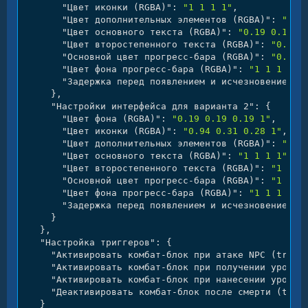
"Цвет иконки (RGBA)"
:
"1 1 1 1"
,
"Цвет дополнительных элементов (RGBA)"
:
"0.9
"Цвет основного текста (RGBA)"
:
"0.19 0.19 0
"Цвет второстепенного текста (RGBA)"
:
"0.13 
"Основной цвет прогресс-бара (RGBA)"
:
"0.92 
"Цвет фона прогресс-бара (RGBA)"
:
"1 1 1 0.4
"Задержка перед появлением и исчезновением U
}
,
"Настройки интерфейса для варианта 2"
:
{
"Цвет фона (RGBA)"
:
"0.19 0.19 0.19 1"
,
"Цвет иконки (RGBA)"
:
"0.94 0.31 0.28 1"
,
"Цвет дополнительных элементов (RGBA)"
:
"0.9
"Цвет основного текста (RGBA)"
:
"1 1 1 1"
,
"Цвет второстепенного текста (RGBA)"
:
"1 1 1
"Основной цвет прогресс-бара (RGBA)"
:
"1 1 1
"Цвет фона прогресс-бара (RGBA)"
:
"1 1 1 0.4
"Задержка перед появлением и исчезновением U
}
}
,
"Настройка триггеров"
:
{
"Активировать комбат-блок при атаке NPC (true 
"Активировать комбат-блок при получении урона 
"Активировать комбат-блок при нанесении урона 
"Деактивировать комбат-блок после смерти (true
}