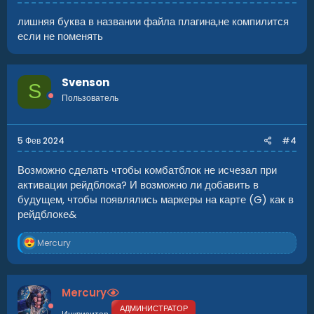
лишняя буква в названии файла плагина,не компилится
если не поменять
Svenson
S
Пользователь
5 Фев 2024
#4
Возможно сделать чтобы комбатблок не исчезал при
активации рейдблока? И возможно ли добавить в
будущем, чтобы появлялись маркеры на карте (G) как в
рейдблоке&
Р
Mercury
е
а
к
ц
Mercury
и
и
АДМИНИСТРАТОР