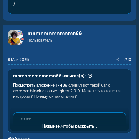
}
mnmnmnmnmnmn66
Пользователь
9 Май 2025
#10
mnmnmnmnmnmn66 написал(а):
Посмотреть вложение 17438
словил вот такой баг с
combatblock с новым iqkits 2.0.0. Может я что то не так
настроил? Почему он так спамит?
JSON:
Нажмите, чтобы раскрыть...
{
"Настройка ограничений во время комбат-блока"
:
@Mercury