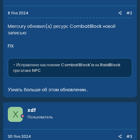
8 Янв 2024
#2
Mercury обновил(а) ресурс
CombatBlock
новой
записью:
FIX
- Исправлено наслоение CombatBlock'a на RaidBlock
при атаке NPC
Узнать больше об этом обновлении...
xdf
X
Пользователь
30 Янв 2024
#3