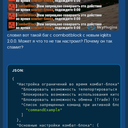
словил вот такой баг с combatblock с новым iqkits
2.0.0. Может я что то не так настроил? Почему он так
спамит?
JSON:
{
"Настройка ограничений во время комбат-блока"
:
{
"Блокировать возможность телепортироваться (tr
"Блокировать возможность использования китов (
"Блокировать возможность обмена (Trade) (true 
"Список запрещенных команд при активной блокир
"commandExample"
]
}
,
"Основные настройки комбат-блока"
:
{