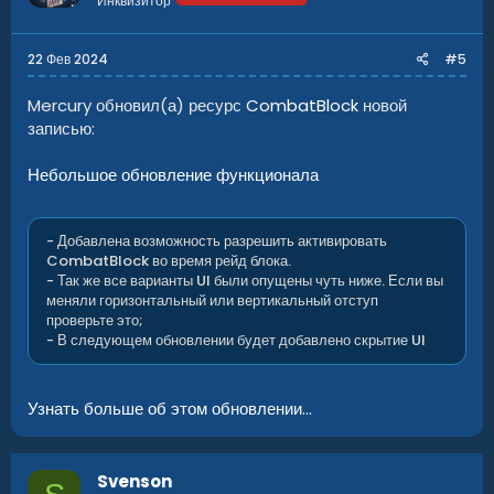
Инквизитор
:
22 Фев 2024
#5
Mercury обновил(а) ресурс
CombatBlock
новой
записью:
Небольшое обновление функционала
- Добавлена возможность разрешить активировать
CombatBlock во время рейд блока.
- Так же все варианты UI были опущены чуть ниже. Если вы
меняли горизонтальный или вертикальный отступ
проверьте это;
- В следующем обновлении будет добавлено скрытие UI
Узнать больше об этом обновлении...
Svenson