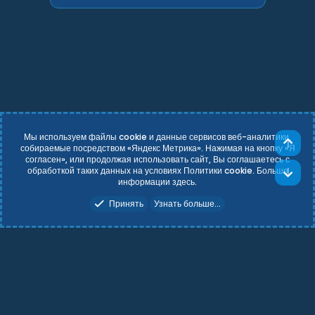
Мы используем файлы cookie и данные сервисов веб-аналитики,
Све
собираемые посредством «Яндекс Метрика». Нажимая на кнопку «Я
согласен», или продолжая использовать сайт, Вы соглашаетесь с
Russian (RU)
Условия и правила
обработкой таких данных на условиях Политики cookie. Больше
Сни
Политика конфиденциальности
Справка
Главная
R
информации
здесь
.
S
Add-ons by TeslaCloud ☁️
S
Принять
Узнать больше...
Theming with
by:
DohTheme