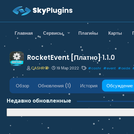
Главная
Сервисы
Плагины
Карты
RocketEvent [Платно]
1.1.0
А
Д
Т
CASHR
19 Мар 2022
#
cashr
#
event
#
oxide
в
а
е
т
т
г
о
а
и
Обзор
Обновления (1)
История
Обсуждение
р
н
т
а
Недавно обновленные
е
ч
м
а
ы
л
а