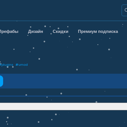
Префабы
Дизайн
Скидки
Премиум подписка
#
plugins
#
umod