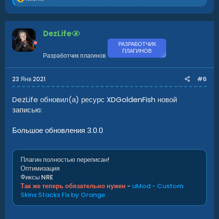
е
а
к
ц
DezLife
и
и
РАЗРАБОТЧИК
ПЛАГИНОВ
:
Разработчик плагинов
23 Янв 2021
#6
DezLife обновил(а) ресурс
XDGoldenFish
новой
записью:
Большое обновления 3.0.0
Плагин полностью переписан!
Оптимизация
Фиксы NRE
Так же теперь обязательно нужен
-
uMod - Custom
Skins Stacks Fix by Orange