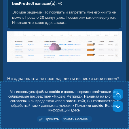
besPredeJl написал(а):
Это мое решение что покупать и запретить мне его ни кто не
может. Прошло 20 минут уже.. Посмотрим как они вернутся.
И я знаю что такое ддос атаки...
Ни одна оплата не прошла, где ты выписки свои нашел?
Мы используем файлы cookie и данные сервисов веб-аналитики,
Све
собираемые посредством «Яндекс Метрика». Нажимая на кнопку «Я
palich
P
согласен», или продолжая использовать сайт, Вы соглашаетесь с
Пользователь
обработкой таких данных на условиях Политики cookie. Больше
Сни
информации
здесь
.
Принять
Узнать больше...
8 Авг 2021
#15