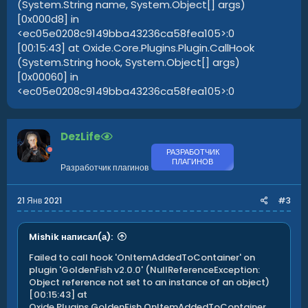
(System.String name, System.Object[] args)
[0x000d8] in
<ec05e0208c9149bba43236ca58fea105>:0
[00:15:43] at Oxide.Core.Plugins.Plugin.CallHook
(System.String hook, System.Object[] args)
[0x00060] in
<ec05e0208c9149bba43236ca58fea105>:0
DezLife
РАЗРАБОТЧИК
ПЛАГИНОВ
Разработчик плагинов
21 Янв 2021
#3
Mishik написал(а):
Failed to call hook 'OnItemAddedToContainer' on
plugin 'GoldenFish v2.0.0' (NullReferenceException:
Object reference not set to an instance of an object)
[00:15:43] at
Oxide.Plugins.GoldenFish.OnItemAddedToContainer