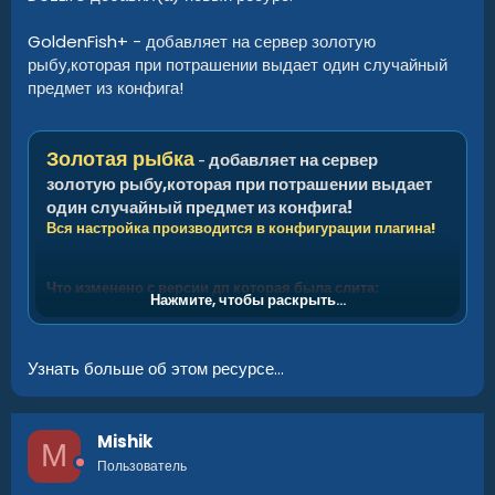
GoldenFish+
- добавляет на сервер золотую
рыбу,которая при потрашении выдает один случайный
предмет из конфига!
Золотая рыбка
добавляет на сервер
-
золотую рыбу,которая при потрашении выдает
один случайный предмет из конфига!
Вся настройка производится в конфигурации плагина!
Что изменено с версии дп которая была слита:
Нажмите, чтобы раскрыть...
1.Ошибки
2.Рыбку можно продавать через магазин
3.Объединил с IQChat
Узнать больше об этом ресурсе...
Mishik
M
Пользователь