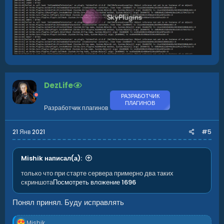
DezLife
РАЗРАБОТЧИК
ПЛАГИНОВ
Разработчик плагинов
21 Янв 2021
#5
Mishik написал(а):
только что при старте сервера примерно два таких
скриншота
Посмотреть вложение 1696
Понял принял. Буду исправлять
Р
Mishik