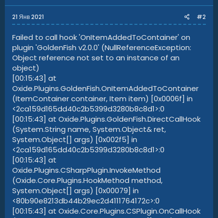
21 Янв 2021
#2
Failed to call hook 'OnItemAddedToContainer' on
plugin 'GoldenFish v2.0.0' (NullReferenceException:
Object reference not set to an instance of an
object)
[00:15:43] at
Oxide.Plugins.GoldenFish.OnItemAddedToContainer
(ItemContainer container, Item item) [0x0006f] in
<2ca159d165dd40c2b5399d3280b8c8d1>:0
[00:15:43] at Oxide.Plugins.GoldenFish.DirectCallHook
(System.String name, System.Object& ret,
System.Object[] args) [0x002f5] in
<2ca159d165dd40c2b5399d3280b8c8d1>:0
[00:15:43] at
Oxide.Plugins.CSharpPlugin.InvokeMethod
(Oxide.Core.Plugins.HookMethod method,
System.Object[] args) [0x00079] in
<80b90e8213db44b29ec2d4111764172c>:0
[00:15:43] at Oxide.Core.Plugins.CSPlugin.OnCallHook