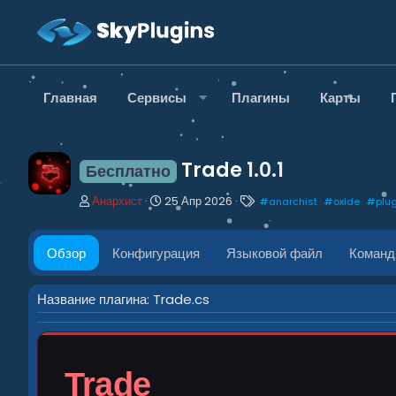
Главная
Сервисы
Плагины
Карты
Trade
1.0.1
Бесплатно
А
Д
Т
Анархист
25 Апр 2026
#
anarchist
#
oxide
#
plu
в
а
е
т
т
г
о
а
и
Обзор
Конфигурация
Языковой файл
Коман
р
с
о
з
Название плагина: Trade.cs
д
а
н
и
Trade
я