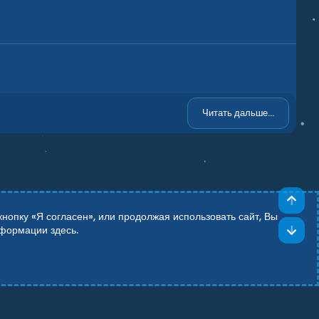
Читать дальше...
Све
опку «Я согласен», или продолжая использовать сайт, Вы
Сни
информации
здесь
.
Add-ons by TeslaCloud ☁️
Theming with
by:
DohTheme