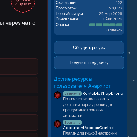
ДУРАЧЁК
Скачивания
122
Анархист
Просмотры
20,023
Первый выпуск
25 Апр 2026
Обновление
1 Авг 2026
ды
через чат
с
0
Оценка
.
0 оценок
0
0
з
в
Обсудить ресурс
ё
з
д
Получить поддержку
Другие ресурсы
пользователя Анархист
RentableShopDrone
Бесплатно
Позволяет использовать
доставки через дронов для
арендуемых торговых
автоматов.
Бесплатно
ApartmentAccessControl
Плагин для гибкой настройки