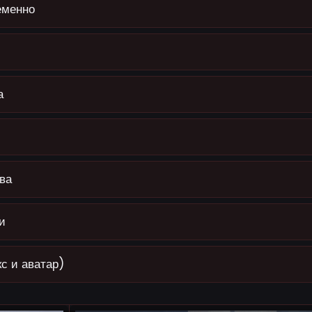
еменно
а
ва
и
с и аватар)