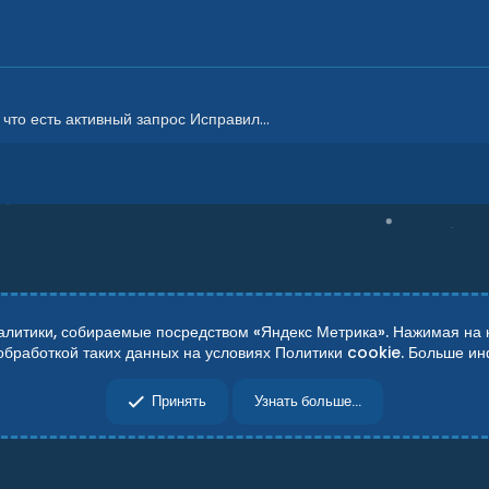
то есть активный запрос Исправил...
итики, собираемые посредством «Яндекс Метрика». Нажимая на кн
 обработкой таких данных на условиях Политики cookie. Больше 
сти
Справка
Главная
R
Принять
Узнать больше...
S
S