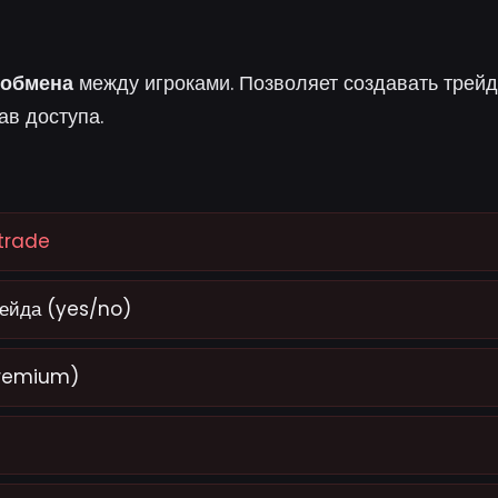
 обмена
между игроками. Позволяет создавать трей
ав доступа.
trade
ейда (yes/no)
 premium)