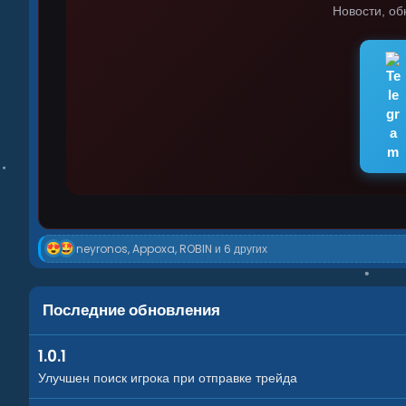
Новости, об
Р
neyronos
,
Appoxa
,
ROBIN
и 6 других
е
а
к
ц
Последние обновления
и
и
:
1.0.1
Улучшен поиск игрока при отправке трейда