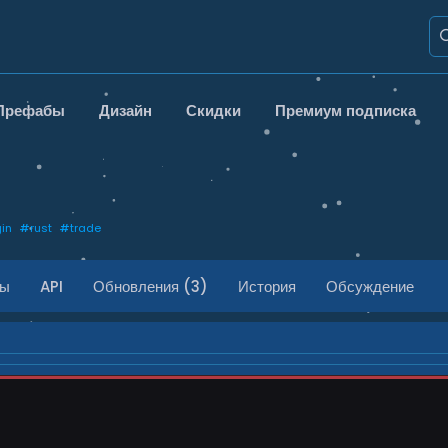
Префабы
Дизайн
Скидки
Премиум подписка
gin
#
rust
#
trade
ды
API
Обновления (3)
История
Обсуждение