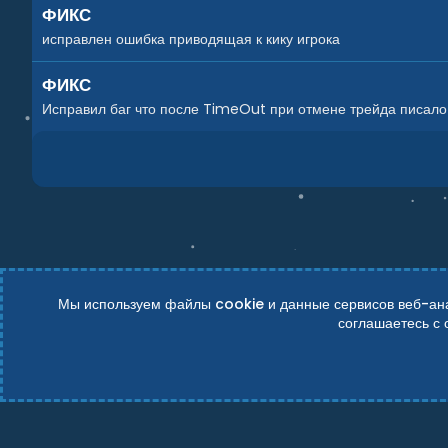
ФИКС
исправлен ошибка приводящая к кику игрока
ФИКС
Исправил баг что после TimeOut при отмене трейда писало ч
Мы используем файлы cookie и данные сервисов веб-анал
соглашаетесь с
Russian (RU)
Условия и правила
Политика конфиденциально