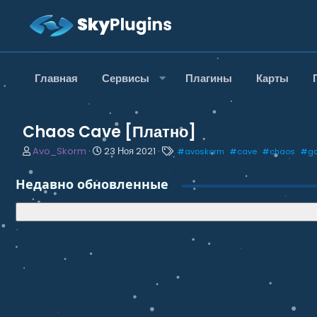
Главная
Сервисы
Плагины
Карты
Chaos Cave [Платно]
А
Д
Т
Avo_Skorm
23 Ноя 2021
#
avoskorm
#
cave
#
chaos
#
go
в
а
е
т
т
г
Недавно обновленные
о
а
и
р
н
т
а
е
ч
м
а
ы
л
а