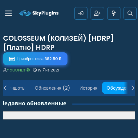
COLOSSEUM (КОЛИЗЕЙ) [HDRP]
[Платно]
HDRP
Приобрести за 382.50 ₽
А
Д
flouONEs
19 Янв 2021
в
а
т
т
о
а
Скриншоты
Обновления (2)
История
Обсуждение
р
н
т
а
Недавно обновленные
е
ч
м
а
ы
л
а