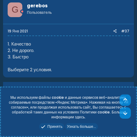
gerebos
G
Пользователь
19 Янв 2021
#37
1. Качество
2. Не дорого.
3. Быстро
Выберите 2 условия.
flouONEs
МАППЕР
ДИЗАЙНЕР
Мы используем файлы cookie и данные сервисов веб-аналитики,
Маппер
Све
собираемые посредством «Яндекс Метрика». Нажимая на кнопку «Я
согласен», или продолжая использовать сайт, Вы соглашаетесь с
обработкой таких данных на условиях Политики cookie. Больше
Сни
19 Янв 2021
#38
информации
здесь
.
Принять
Узнать больше...
gerebos написал(а):