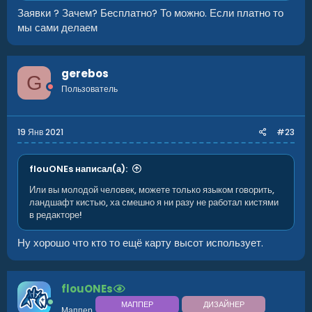
Заявки ? Зачем? Бесплатно? То можно. Если платно то
мы сами делаем
gerebos
G
Пользователь
19 Янв 2021
#23
flouONEs написал(а):
Или вы молодой человек, можете только языком говорить,
ландшафт кистью, ха смешно я ни разу не работал кистями
в редакторе!
Ну хорошо что кто то ещё карту высот использует.
flouONEs
МАППЕР
ДИЗАЙНЕР
Маппер