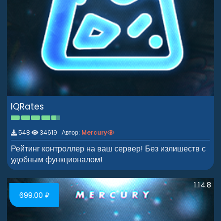
IQRates
4
.
9
548
34619 Автор:
Mercury
3
з
Рейтинг контроллер на ваш сервер! Без излишеств с
в
удобным функционалом!
ё
з
д
1.14.8
699.00 ₽