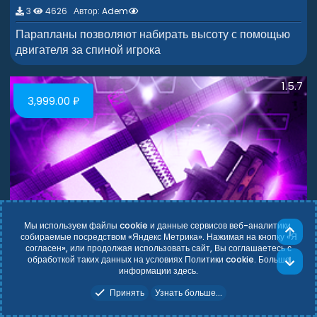
0
3
4626 Автор:
Adem
0
з
Парапланы позволяют набирать высоту с помощью
в
двигателя за спиной игрока
ё
з
д
1.5.7
3,999.00 ₽
Мы используем файлы cookie и данные сервисов веб-аналитики,
собираемые посредством «Яндекс Метрика». Нажимая на кнопку «Я
согласен», или продолжая использовать сайт, Вы соглашаетесь с
обработкой таких данных на условиях Политики cookie. Больше
информации
здесь
.
Принять
Узнать больше...