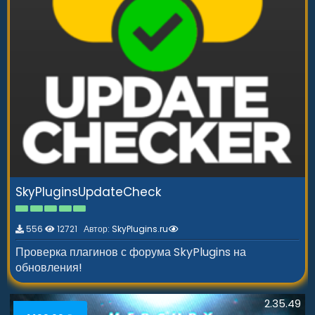
SkyPluginsUpdateCheck
5
.
0
556
12721 Автор:
SkyPlugins.ru
0
з
Проверка плагинов с форума SkyPlugins на
в
обновления!
ё
з
д
2.35.49