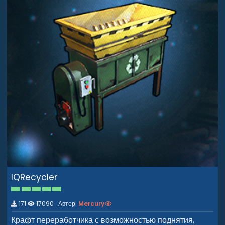
IQRecycler
5
.
0
171
17090 Автор:
Mercury
0
з
Крафт переработчика с возможностью поднятия,
в