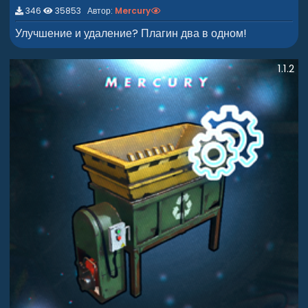
0
346
35853 Автор:
Mercury
0
з
Улучшение и удаление? Плагин два в одном!
в
ё
з
д
1.1.2