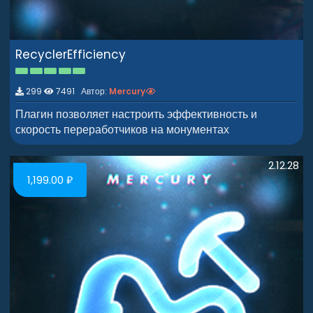
RecyclerEfficiency
5
.
0
299
7491 Автор:
Mercury
0
з
Плагин позволяет настроить эффективность и
в
скорость переработчиков на монументах
ё
з
д
2.12.28
1,199.00 ₽