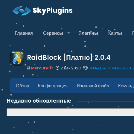
Главная
Сервисы
Плагины
Карты
RaidBlock [Платно]
2.0.4
А
Д
Т
Mercury
2 Дек 2023
#
block raid
#
blockraid
в
а
е
т
т
г
о
а
и
Обзор
Конфигурация
Языковой файл
Коман
р
н
т
а
Недавно обновленные
е
ч
м
а
ы
л
а