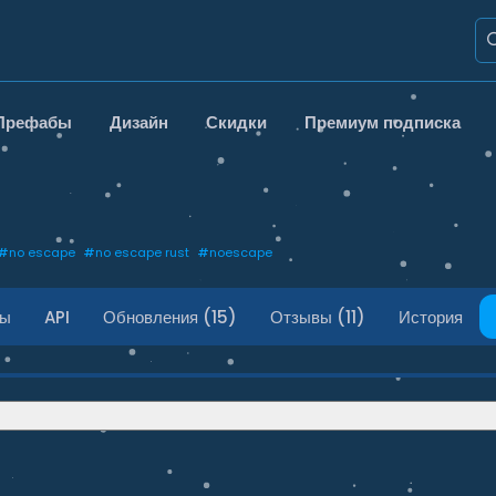
Префабы
Дизайн
Скидки
Премиум подписка
#
no escape
#
no escape rust
#
noescape
ды
API
Обновления (15)
Отзывы (11)
История